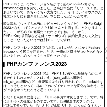
PHP 8.3には、そのバージョン名が付く前の2022年12月から
mbstringの面倒を見ていました。当時は本当に「リソースくれ」と
あえいでいて、めちゃくちゃ大変でした。 それはサイボウズの入
社エントリにも書きましたが、本当にしんどかったです。
時は流れ（つっても本当にレビューしまくってた）、PHPerKaigi
2023となり、ぱくとまさんと杉山さんと対面することとなりまし
た。ここが初めての邂逅だったわけですね。 そこから、
PHPerKaigi後日談などを経てサイボウズに契約社員として入社す
ることになったというのは別エントリですね。
PHPカンファレンス2023でもお話しましたが、とにかくFeature
freezeという節目を迎えたことで、一線の区切りがついたのかなと
思いました。めっちゃくちゃ長かったです。
PHPカンファレンス2023
PHPカンファレンス2023では、PHP 8.3の変化は地味なものに見
えたかもしれません。とはいえ、json_validate関数や、
mb_str_pad関数など、機能追加はやはり行われていて、 mbstring
はこっそりとやっているのでそのダイナミックな変化を味わうこと
ができなかっただろうと思っています。
少なくとも簡単に言うと、「UTF-8をおすすめしますよ」です。特
にUTF-8への強化がものすごいです。zval構造体のフラグに、
PCREで使っていた「IS_STR_VALID_UTF8」だったかな？とい