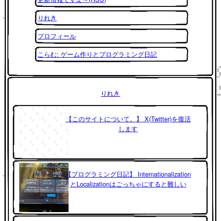
りれき
プロフィール
こらむ: ゲーム作りとプログラミング日記
りれき
【このサイトについて。】 X(Twitter)を復活
します
【プログラミング日記】 Internationalization
とLocalizationはごっちゃにすると難しい