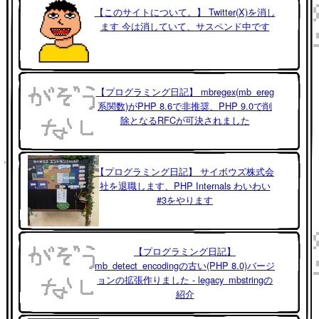
【このサイトについて。】 Twitter(X)を消し
ます 今は消していて、サスペンド中です
【プログラミング日記】 mbregex(mb_ereg
系関数)がPHP 8.6で非推奨、PHP 9.0で削
除となるRFCが可決されました
【プログラミング日記】 サイボウズ株式会
社を退職します、PHP Internals わいわい
#3をやります
【プログラミング日記】
mb_detect_encodingの古い(PHP 8.0)バージ
ョンの拡張作りました - legacy_mbstringの
紹介