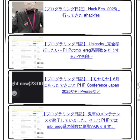
【プログラミング日記】 Hack Fes. 2025に
行ってきた #hackfes
【プログラミング日記】 Unicodeに完全移
行したい - PHPのmb_ereg系関数をどうす
るかで相談 -
【プログラミング日記】 【モヤモヤ】6月
にあったできごと PHP Conference Japan
2025やPHPverseなど
【プログラミング日記】 鬼車のメンテナン
スが終了していました。そしてPHPでは
mb_ereg系の関数に影響があります。