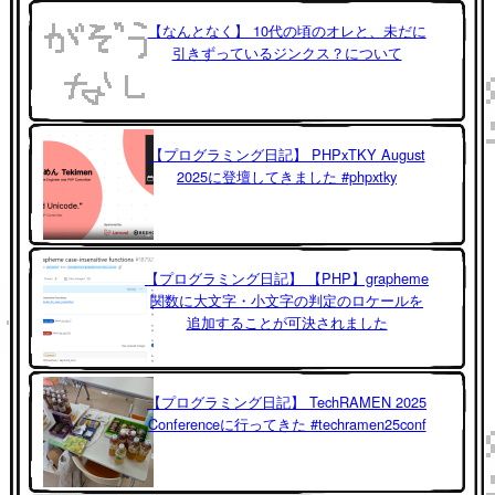
【なんとなく】 10代の頃のオレと、未だに
引きずっているジンクス？について
【プログラミング日記】 PHPxTKY August
2025に登壇してきました #phpxtky
【プログラミング日記】 【PHP】grapheme
関数に大文字・小文字の判定のロケールを
追加することが可決されました
【プログラミング日記】 TechRAMEN 2025
Conferenceに行ってきた #techramen25conf