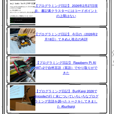
【プログラミング日記】 2026年2月27日現
在、書記素クラスターにはコードポイント
の上限はない
【プログラミング日記】 今日の（2026年2
月18日）てきめん視点のAI評
【プログラミング日記】 Raspberry Pi AI
HAT+2で自然言語（英語）でやり取りがで
きた
【プログラミング日記】 BuriKaigi 2026で
Unicodeの行く末についていろいろなプログ
ラミング言語を調べたトークをしてきまし
た #burikaigi