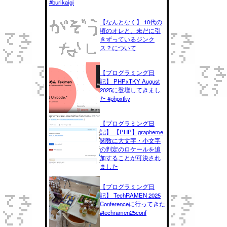
#burikaigi
【なんとなく】 10代の
頃のオレと、未だに引
きずっているジンク
ス？について
【プログラミング日
記】 PHPxTKY August
2025に登壇してきまし
た #phpxtky
【プログラミング日
記】 【PHP】grapheme
関数に大文字・小文字
の判定のロケールを追
加することが可決され
ました
【プログラミング日
記】 TechRAMEN 2025
Conferenceに行ってきた
#techramen25conf