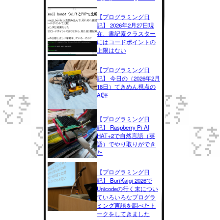
【プログラミング日
記】 2026年2月27日現
在、書記素クラスター
にはコードポイントの
上限はない
【プログラミング日
記】 今日の（2026年2月
18日）てきめん視点の
AI評
【プログラミング日
記】 Raspberry Pi AI
HAT+2で自然言語（英
語）でやり取りができ
た
【プログラミング日
記】 BuriKaigi 2026で
Unicodeの行く末につい
ていろいろなプログラ
ミング言語を調べたト
ークをしてきました