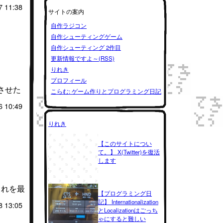
7 11:38
サイトの案内
自作ラジコン
自作シューティングゲーム
自作シューティング 2作目
更新情報ですよ～(RSS)
りれき
プロフィール
させた
こらむ: ゲーム作りとプログラミング日記
6 10:49
りれき
【このサイトについ
て。】 X(Twitter)を復活
します
これを最
【プログラミング日
記】 Internationalization
8 13:05
とLocalizationはごっち
ゃにすると難しい