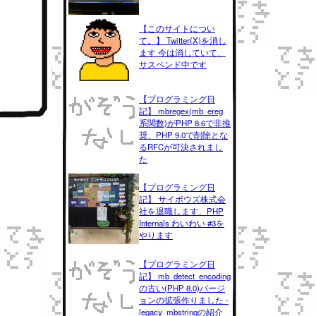
【このサイトについ
て。】 Twitter(X)を消し
ます 今は消していて、
サスペンド中です
【プログラミング日
記】 mbregex(mb_ereg
系関数)がPHP 8.6で非推
奨、PHP 9.0で削除とな
るRFCが可決されまし
た
【プログラミング日
記】 サイボウズ株式会
社を退職します、PHP
Internals わいわい #3を
やります
【プログラミング日
記】 mb_detect_encoding
の古い(PHP 8.0)バージ
ョンの拡張作りました -
legacy_mbstringの紹介