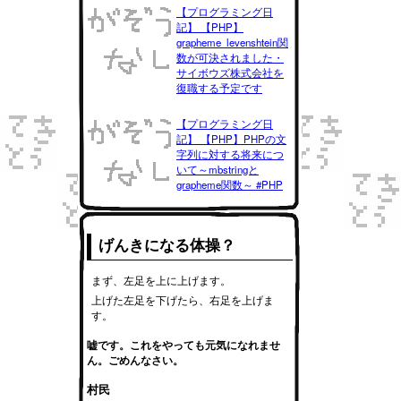
【プログラミング日
記】 【PHP】
grapheme_levenshtein関
数が可決されました・
サイボウズ株式会社を
復職する予定です
【プログラミング日
記】 【PHP】PHPの文
字列に対する将来につ
いて～mbstringと
grapheme関数～ #PHP
げんきになる体操？
まず、左足を上に上げます。
上げた左足を下げたら、右足を上げま
す。
嘘です。これをやっても元気になれませ
ん。ごめんなさい。
村民