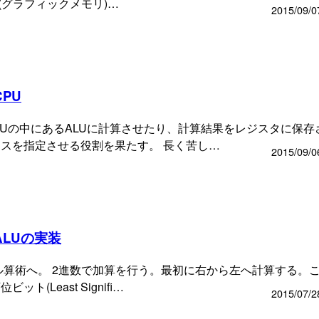
ト(グラフィックメモリ)…
2015/09/0
PU
PUの中にあるALUに計算させたり、計算結果をレジスタに保存
スを指定させる役割を果たす。 長く苦し…
2015/09/0
LUの実装
ル算術へ。 2進数で加算を行う。最初に右から左へ計算する。
Least Signifi…
2015/07/2