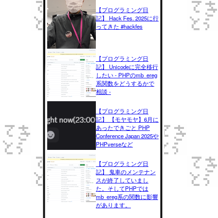
【プログラミング日
記】 Hack Fes. 2025に行
ってきた #hackfes
【プログラミング日
記】 Unicodeに完全移行
したい - PHPのmb_ereg
系関数をどうするかで
相談 -
【プログラミング日
記】 【モヤモヤ】6月に
あったできごと PHP
Conference Japan 2025や
PHPverseなど
【プログラミング日
記】 鬼車のメンテナン
スが終了していまし
た。そしてPHPでは
mb_ereg系の関数に影響
があります。