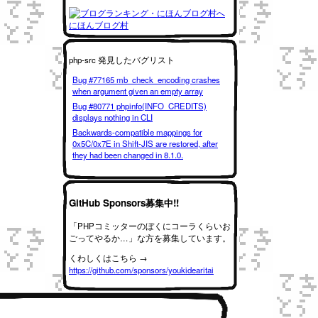
にほんブログ村
php-src 発見したバグリスト
Bug #77165 mb_check_encoding crashes
when argument given an empty array
Bug #80771 phpinfo(INFO_CREDITS)
displays nothing in CLI
Backwards-compatible mappings for
0x5C/0x7E in Shift-JIS are restored, after
they had been changed in 8.1.0.
GitHub Sponsors募集中!!
「PHPコミッターのぼくにコーラくらいお
ごってやるか…」な方を募集しています。
くわしくはこちら →
https://github.com/sponsors/youkidearitai