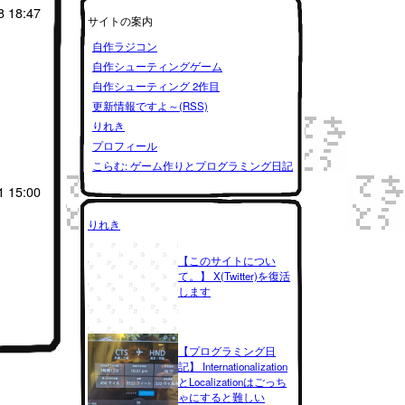
8 18:47
サイトの案内
自作ラジコン
自作シューティングゲーム
自作シューティング 2作目
更新情報ですよ～(RSS)
りれき
プロフィール
こらむ: ゲーム作りとプログラミング日記
1 15:00
りれき
【このサイトについ
て。】 X(Twitter)を復活
します
【プログラミング日
記】 Internationalization
とLocalizationはごっち
ゃにすると難しい