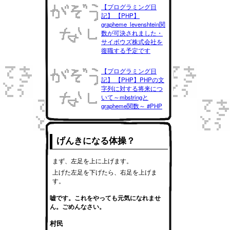
【プログラミング日
記】 【PHP】
grapheme_levenshtein関
数が可決されました・
サイボウズ株式会社を
復職する予定です
【プログラミング日
記】 【PHP】PHPの文
字列に対する将来につ
いて～mbstringと
grapheme関数～ #PHP
げんきになる体操？
まず、左足を上に上げます。
上げた左足を下げたら、右足を上げま
す。
嘘です。これをやっても元気になれませ
ん。ごめんなさい。
村民