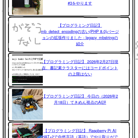
#3をやります
【プログラミング日記】
mb_detect_encodingの古い(PHP 8.0)バージ
ョンの拡張作りました - legacy_mbstringの
紹介
【プログラミング日記】 2026年2月27日現
在、書記素クラスターにはコードポイント
の上限はない
【プログラミング日記】 今日の（2026年2
月18日）てきめん視点のAI評
【プログラミング日記】 Raspberry Pi AI
HAT+2で自然言語（英語）でやり取りがで