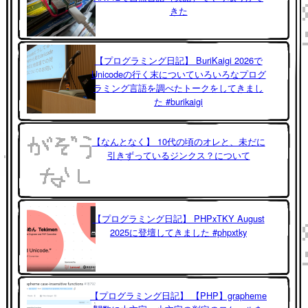
きた
【プログラミング日記】 BuriKaigi 2026で
Unicodeの行く末についていろいろなプログ
ラミング言語を調べたトークをしてきまし
た #burikaigi
【なんとなく】 10代の頃のオレと、未だに
引きずっているジンクス？について
【プログラミング日記】 PHPxTKY August
2025に登壇してきました #phpxtky
【プログラミング日記】 【PHP】grapheme