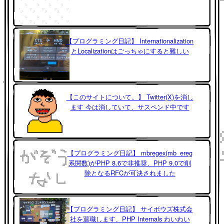
【プログラミング日記】 Internationalization
とLocalizationはごっちゃにすると難しい
【このサイトについて。】 Twitter(X)を消し
ます 今は消していて、サスペンド中です
【プログラミング日記】 mbregex(mb_ereg
系関数)がPHP 8.6で非推奨、PHP 9.0で削
除となるRFCが可決されました
【プログラミング日記】 サイボウズ株式会
社を退職します、PHP Internals わいわい