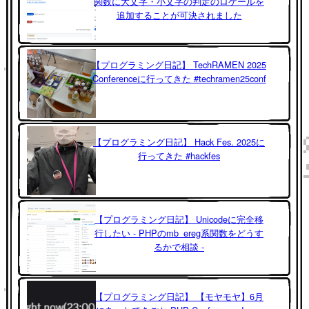
関数に大文字・小文字の判定のロケールを
追加することが可決されました
【プログラミング日記】 TechRAMEN 2025
Conferenceに行ってきた #techramen25conf
【プログラミング日記】 Hack Fes. 2025に
行ってきた #hackfes
【プログラミング日記】 Unicodeに完全移
行したい - PHPのmb_ereg系関数をどうす
るかで相談 -
【プログラミング日記】 【モヤモヤ】6月