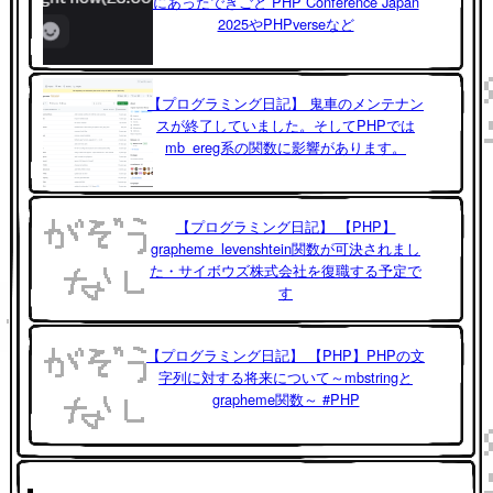
にあったできごと PHP Conference Japan
2025やPHPverseなど
【プログラミング日記】 鬼車のメンテナン
スが終了していました。そしてPHPでは
mb_ereg系の関数に影響があります。
【プログラミング日記】 【PHP】
grapheme_levenshtein関数が可決されまし
た・サイボウズ株式会社を復職する予定で
す
【プログラミング日記】 【PHP】PHPの文
字列に対する将来について～mbstringと
grapheme関数～ #PHP