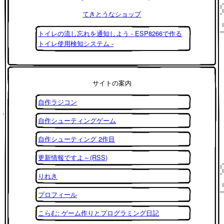
てきとうなショップ
トイレの流し忘れを通知しよう - ESP8266で作る
トイレ使用検知システム -
サイトの案内
自作ラジコン
自作シューティングゲーム
自作シューティング 2作目
更新情報ですよ～(RSS)
りれき
プロフィール
こらむ: ゲーム作りとプログラミング日記