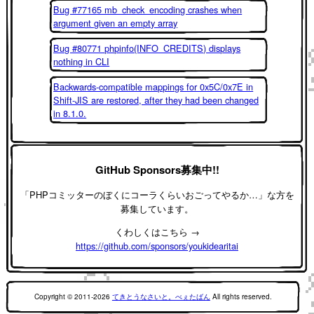
Bug #77165 mb_check_encoding crashes when
argument given an empty array
Bug #80771 phpinfo(INFO_CREDITS) displays
nothing in CLI
Backwards-compatible mappings for 0x5C/0x7E in
Shift-JIS are restored, after they had been changed
in 8.1.0.
GitHub Sponsors募集中!!
「PHPコミッターのぼくにコーラくらいおごってやるか…」な方を
募集しています。
くわしくはこちら →
https://github.com/sponsors/youkidearitai
Copyright © 2011-2026
てきとうなさいと。べぇたばん
All rights reserved.