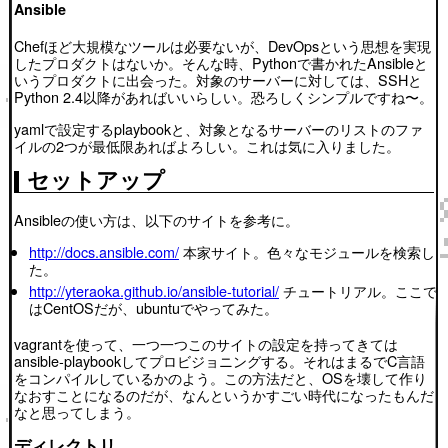
Ansible
Chefほど大規模なツールは必要ないが、DevOpsという思想を実現
したプロダクトはないか。そんな時、Pythonで書かれたAnsibleと
いうプロダクトに出会った。対象のサーバーに対しては、SSHと
Python 2.4以降があればいいらしい。恐ろしくシンプルですね〜。
yamlで設定するplaybookと、対象となるサーバーのリストのファ
イルの2つが最低限あればよろしい。これは気に入りました。
セットアップ
Ansibleの使い方は、以下のサイトを参考に。
http://docs.ansible.com/
本家サイト。色々なモジュールを検索し
た。
http://yteraoka.github.io/ansible-tutorial/
チュートリアル。ここで
はCentOSだが、ubuntuでやってみた。
vagrantを使って、一つ一つこのサイトの設定を持ってきては
ansible-playbookしてプロビジョニングする。それはまるでC言語
をコンパイルしているかのよう。この方法だと、OSを壊して作り
なおすことになるのだが、なんというかすごい時代になったもんだ
なと思ってしまう。
ディレクトリ