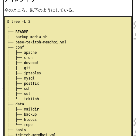
今のところ、以下のようにしている。
$ tree -L 2

.

├── README

├── backup_media.sh

├── base-tekitoh-memdhoi.yml

├── conf

│   ├── apache

│   ├── cron

│   ├── dovecot

│   ├── git

│   ├── iptables

│   ├── mysql

│   ├── postfix

│   ├── ssh

│   ├── ssl

│   └── tekitoh

├── data

│   ├── Maildir

│   ├── backup

│   ├── htdocs

│   └── repo

├── hosts

├── tekitoh-memdhoi.yml
