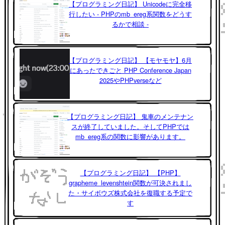
【プログラミング日記】 Unicodeに完全移
行したい - PHPのmb_ereg系関数をどうす
るかで相談 -
【プログラミング日記】 【モヤモヤ】6月
にあったできごと PHP Conference Japan
2025やPHPverseなど
【プログラミング日記】 鬼車のメンテナン
スが終了していました。そしてPHPでは
mb_ereg系の関数に影響があります。
【プログラミング日記】 【PHP】
grapheme_levenshtein関数が可決されまし
た・サイボウズ株式会社を復職する予定で
す