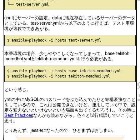
confにサーバーの設定。dataに現在存在しているサーバーのデータ
としている。test-server.ymlから以下のように行えば、テスト用環
境が速攻でできあがる。
本番環境の場合、少しややこしくなってしまって、base-tekitoh-
memdhoi.ymlとtekitoh-memdhoi.ymlを行う必要がある。
$ ansible-playbook -i hosts base-tekitoh-memdhoi.yml

という感じ。
ymlの中にMySQLのパスワードをぶち込んでたりと結構豪快なこと
をしているので、これは公開できないけど。運用していく中で、設
定を変えないといけないという場面も出てくるだろうし、その時に
Best Practices
なんかも読みながら、色々と試行錯誤していこうと
思う。
とりあえず、jessieになったので、ひとまずはおしまい。