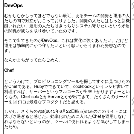
DevOps
むかしむかしってほどでもない最近、あるチームの開発と運用の人
たちの間で対立がおこっておりました。開発の人たちはもっと新機
能いれたい、運用の人たちはきっちりシステム守りたいという矛盾
の関係が彼らを取り巻いていたのです。
そこで出てきたのがDevOps。これは変化に強くありたい、だけど
運用は効率的にかつ守りたいという願いからうまれた発想なので
す。
なんかまちがってたらごめん。
Chef
というわけで、プロビジョニングツールを探してすぐに見つけたの
がChefである。Rubyでできていて、cookbookというレシピ書いて
料理すれば、サーバーというフルコースが出来上がりますよーとい
うもの。Chef-soloとかServerとかが出てきて、たくさんのサーバ
ーを回すには最適なプロダクトだと思える。
しかし、さくらのvps(2015年6月22日時点)のみのこのサイトには
大げさ過ぎると感じた。効率化のために入れたChefを運用しなけ
ればならないというのが、ツールに使われるような気がしてしまっ
たため。