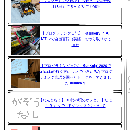
【プログラミング日記】 今日の（2026年2
月18日）てきめん視点のAI評
【プログラミング日記】 Raspberry Pi AI
HAT+2で自然言語（英語）でやり取りがで
きた
【プログラミング日記】 BuriKaigi 2026で
Unicodeの行く末についていろいろなプログ
ラミング言語を調べたトークをしてきまし
た #burikaigi
【なんとなく】 10代の頃のオレと、未だに
引きずっているジンクス？について