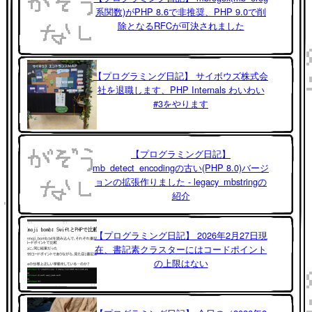
系関数)がPHP 8.6で非推奨、PHP 9.0で削
除となるRFCが可決されました
【プログラミング日記】 サイボウズ株式会
社を退職します、PHP Internals わいわい
#3をやります
【プログラミング日記】
mb_detect_encodingの古い(PHP 8.0)バージ
ョンの拡張作りました - legacy_mbstringの
紹介
【プログラミング日記】 2026年2月27日現
在、書記素クラスターにはコードポイント
の上限はない