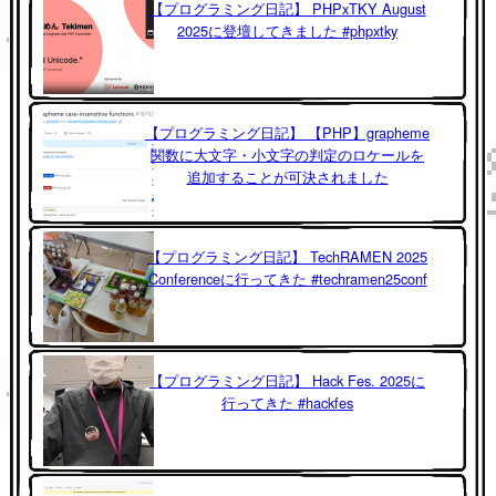
【プログラミング日記】 PHPxTKY August
2025に登壇してきました #phpxtky
【プログラミング日記】 【PHP】grapheme
関数に大文字・小文字の判定のロケールを
追加することが可決されました
【プログラミング日記】 TechRAMEN 2025
Conferenceに行ってきた #techramen25conf
【プログラミング日記】 Hack Fes. 2025に
行ってきた #hackfes