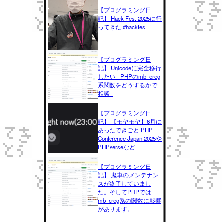
【プログラミング日
記】 Hack Fes. 2025に行
ってきた #hackfes
【プログラミング日
記】 Unicodeに完全移行
したい - PHPのmb_ereg
系関数をどうするかで
相談 -
【プログラミング日
記】 【モヤモヤ】6月に
あったできごと PHP
Conference Japan 2025や
PHPverseなど
【プログラミング日
記】 鬼車のメンテナン
スが終了していまし
た。そしてPHPでは
mb_ereg系の関数に影響
があります。