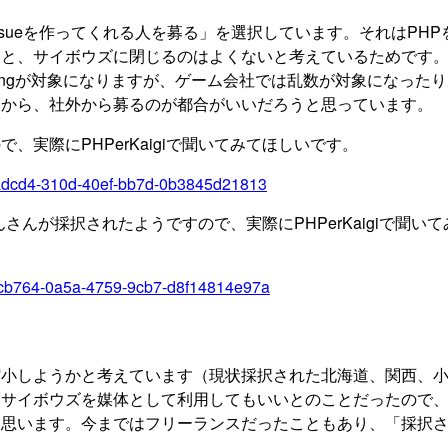
sueを作ってくれる人を募る」を選択しています。それはPHP
ると、サイボウズに閉じるのはよくないと考えているためです
tringが対象になりますが、ゲーム会社では乱数が対象になった
すから、社外から募るのが都合がいいだろうと思っています。
実際にPHPerKaigiで聞いてみてほしいです。
ff5adcd4-310d-40ef-bb7d-0b3845d21813
んさんが採択されたようですので、実際にPHPerKaigiで聞い
/26fcb764-0a5a-4759-9cb7-d8f14814e97a
縮小しようかと考えています（現状採択された北海道、関西、
、サイボウズを媒体として利用してもいいとのことだったので
と思います。今まではフリーランスだったこともあり、「採択