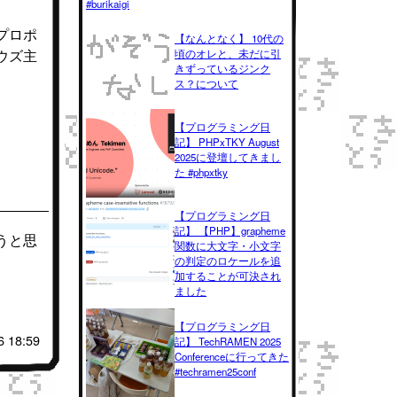
#burikaigi
とプロポ
【なんとなく】 10代の
ボウズ主
頃のオレと、未だに引
きずっているジンク
ス？について
【プログラミング日
記】 PHPxTKY August
2025に登壇してきまし
た #phpxtky
【プログラミング日
記】 【PHP】grapheme
うと思
関数に大文字・小文字
の判定のロケールを追
加することが可決され
ました
【プログラミング日
6 18:59
記】 TechRAMEN 2025
Conferenceに行ってきた
#techramen25conf