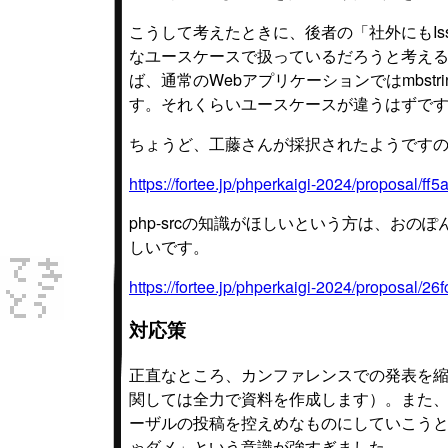
こうして考えたときに、後者の「社外にもIs
なユースケースで扱っているだろうと考え
ば、通常のWebアプリケーションではmbs
す。それくらいユースケースが違うはずで
ちょうど、工藤さんが採択されたようですので、
https://fortee.jp/phperkaigi-2024/proposal/
php-srcの知識がほしいという方は、おのぽ
しいです。
https://fortee.jp/phperkaigi-2024/proposal
対応策
正直なところ、カンファレンスでの発表を
関しては全力で資料を作成します）。また
ーザルの投稿を控えめなものにしていこう
ゃダメ」という意識が強すぎました。