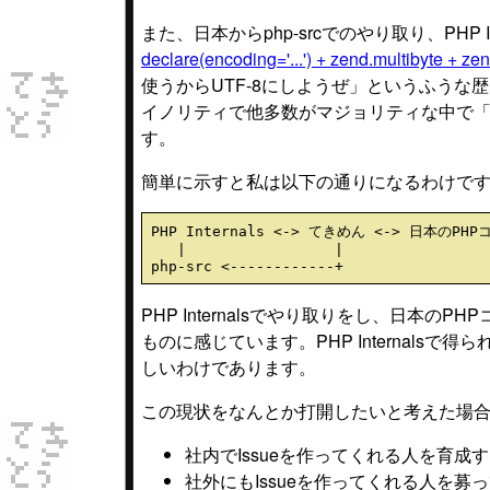
また、日本からphp-srcでのやり取り、PHP
declare(encoding='...') + zend.multibyte + z
使うからUTF-8にしようぜ」というふうな歴
イノリティで他多数がマジョリティな中で
す。
簡単に示すと私は以下の通りになるわけで
PHP Internals <-> てきめん <-> 日本のPH
   |                 |

PHP Internalsでやり取りをし、日
ものに感じています。PHP Internal
しいわけであります。
この現状をなんとか打開したいと考えた場
社内でIssueを作ってくれる人を育成
社外にもIssueを作ってくれる人を募