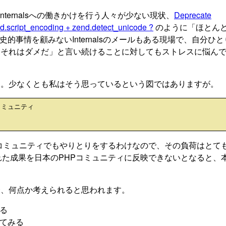
 Internalsへの働きかけを行う人々が少ない現状、
Deprecate
end.script_encoding + zend.detect_unicode ?
のように「ほとんどU
史的事情を顧みないInternalsのメールもある現場で、自分ひ
「それはダメだ」と言い続けることに対してもストレスに悩ん
す。少なくとも私はそう思っているという図ではありますが。
Pコミュニティ

本のPHPコミュニティでもやりとりをするわけなので、その負荷はとて
sで得られた成果を日本のPHPコミュニティに反映できないとなると、
合、何点か考えられると思われます。
する
ってみる