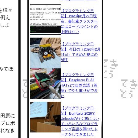
を様々
【プログラミング日
記】 2026年2月27日現
。例え
在、書記素クラスター
りしま
にはコードポイントの
上限はない
【プログラミング日
記】 今日の（2026年2月
18日）てきめん視点の
AI評
てみてほ
【プログラミング日
記】 Raspberry Pi AI
HAT+2で自然言語（英
語）でやり取りができ
た
【プログラミング日
記】 BuriKaigi 2026で
小田原に
Unicodeの行く末につい
、プロポ
ていろいろなプログラ
ミング言語を調べたト
されなき
ークをしてきました