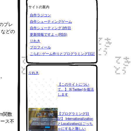
サイトの案内
自作ラジコン
自作シューティングゲーム
そのプレ
自作シューティング 2作目
」などの
更新情報ですよ～(RSS)
りれき
プロフィール
こらむ: ゲーム作りとプログラミング日記
りれき
す。
【このサイトについ
て。】 X(Twitter)を復活
します
m関数
【プログラミング日
記】 Internationalization
ソース不
とLocalizationはごっち
ゃにすると難しい