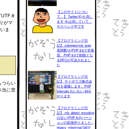
【このサイトについ
TF-8
て。】 Twitter(X)を消し
とりがマ
ます 今は消していて、
サスペンド中です
でいま
【プログラミング日
記】 mbregex(mb_ereg
系関数)がPHP 8.6で非推
奨、PHP 9.0で削除とな
るRFCが可決されまし
た
【プログラミング日
記】 サイボウズ株式会
もつらい
社を退職します、PHP
本当に苦
Internals わいわい #3を
やります
【プログラミング日
記】 mb_detect_encoding
の古い(PHP 8.0)バージ
ョンの拡張作りました -
legacy_mbstringの紹介