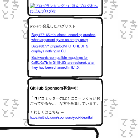
にほんブログ村
php-src 発見したバグリスト
Bug #77165 mb_check_encoding crashes
when argument given an empty array
Bug #80771 phpinfo(INFO_CREDITS)
displays nothing in CLI
Backwards-compatible mappings for
0x5C/0x7E in Shift-JIS are restored, after
they had been changed in 8.1.0.
GitHub Sponsors募集中!!
「PHPコミッターのぼくにコーラくらいお
ごってやるか…」な方を募集しています。
くわしくはこちら →
https://github.com/sponsors/youkidearitai