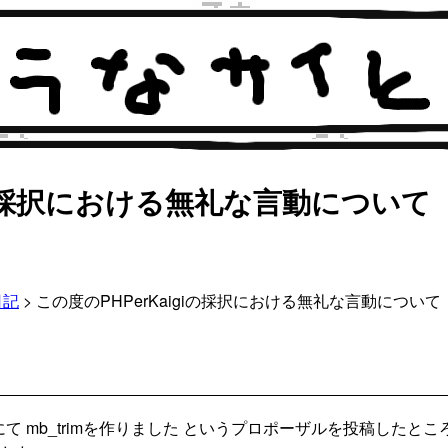
giの採択における無礼な言動について
日記
> この度のPHPerKaigiの採択における無礼な言動について
iにて mb_trimを作りました というプロポーザルを投稿したと