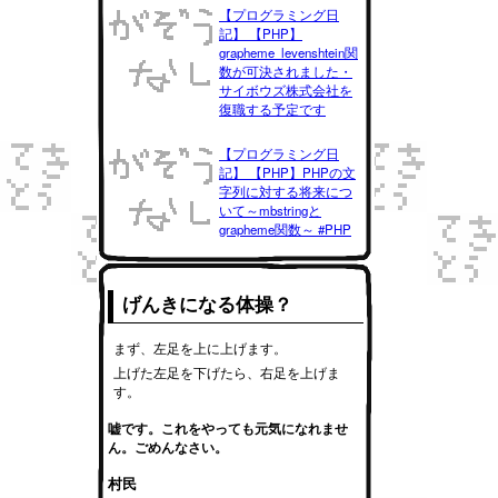
【プログラミング日
記】 【PHP】
grapheme_levenshtein関
数が可決されました・
サイボウズ株式会社を
復職する予定です
【プログラミング日
記】 【PHP】PHPの文
字列に対する将来につ
いて～mbstringと
grapheme関数～ #PHP
げんきになる体操？
まず、左足を上に上げます。
上げた左足を下げたら、右足を上げま
す。
嘘です。これをやっても元気になれませ
ん。ごめんなさい。
村民