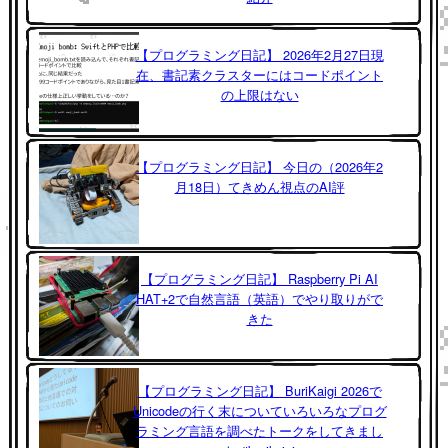
【プログラミング日記】 2026年2月27日現
在、書記素クラスターにはコードポイント
の上限はない
【プログラミング日記】 今日の（2026年2
月18日）てきめん視点のAI評
【プログラミング日記】 Raspberry Pi AI
HAT+2で自然言語（英語）でやり取りがで
きた
【プログラミング日記】 BuriKaigi 2026で
Unicodeの行く末についていろいろなプログ
ラミング言語を調べたトークをしてきまし