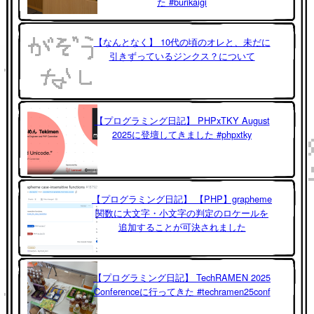
た #burikaigi
【なんとなく】 10代の頃のオレと、未だに
引きずっているジンクス？について
【プログラミング日記】 PHPxTKY August
2025に登壇してきました #phpxtky
【プログラミング日記】 【PHP】grapheme
関数に大文字・小文字の判定のロケールを
追加することが可決されました
【プログラミング日記】 TechRAMEN 2025
Conferenceに行ってきた #techramen25conf