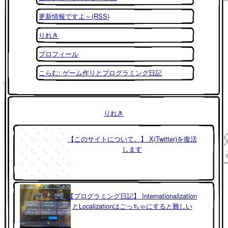
更新情報ですよ～(RSS)
りれき
プロフィール
こらむ: ゲーム作りとプログラミング日記
りれき
【このサイトについて。】 X(Twitter)を復活
します
【プログラミング日記】 Internationalization
とLocalizationはごっちゃにすると難しい