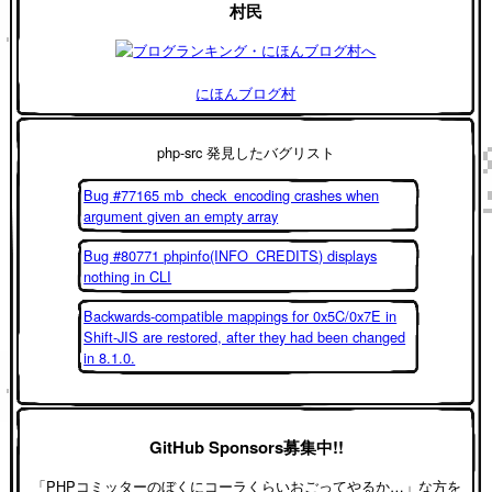
村民
にほんブログ村
php-src 発見したバグリスト
Bug #77165 mb_check_encoding crashes when
argument given an empty array
Bug #80771 phpinfo(INFO_CREDITS) displays
nothing in CLI
Backwards-compatible mappings for 0x5C/0x7E in
Shift-JIS are restored, after they had been changed
in 8.1.0.
GitHub Sponsors募集中!!
「PHPコミッターのぼくにコーラくらいおごってやるか…」な方を