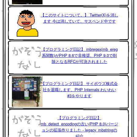
【このサイトについて。】 Twitter(X)を消し
ます 今は消していて、サスペンド中です
【プログラミング日記】 mbregex(mb_ereg
系関数)がPHP 8.6で非推奨、PHP 9.0で削
除となるRFCが可決されました
【プログラミング日記】 サイボウズ株式会
社を退職します、PHP Internals わいわい
#3をやります
【プログラミング日記】
mb_detect_encodingの古い(PHP 8.0)バージ
ョンの拡張作りました - legacy_mbstringの
紹介