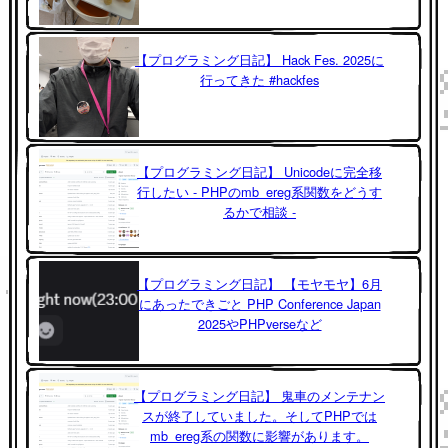
【プログラミング日記】 Hack Fes. 2025に
行ってきた #hackfes
【プログラミング日記】 Unicodeに完全移
行したい - PHPのmb_ereg系関数をどうす
るかで相談 -
【プログラミング日記】 【モヤモヤ】6月
にあったできごと PHP Conference Japan
2025やPHPverseなど
【プログラミング日記】 鬼車のメンテナン
スが終了していました。そしてPHPでは
mb_ereg系の関数に影響があります。