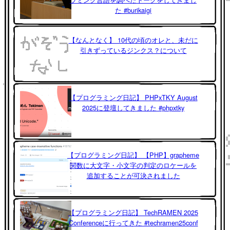
た #burikaigi
【なんとなく】 10代の頃のオレと、未だに
引きずっているジンクス？について
【プログラミング日記】 PHPxTKY August
2025に登壇してきました #phpxtky
【プログラミング日記】 【PHP】grapheme
関数に大文字・小文字の判定のロケールを
追加することが可決されました
【プログラミング日記】 TechRAMEN 2025
Conferenceに行ってきた #techramen25conf