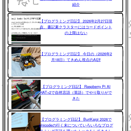
紹介
【プログラミング日記】 2026年2月27日現
在、書記素クラスターにはコードポイント
の上限はない
【プログラミング日記】 今日の（2026年2
月18日）てきめん視点のAI評
【プログラミング日記】 Raspberry Pi AI
HAT+2で自然言語（英語）でやり取りがで
きた
【プログラミング日記】 BuriKaigi 2026で
Unicodeの行く末についていろいろなプログ
ラミング言語を調べたトークをしてきまし