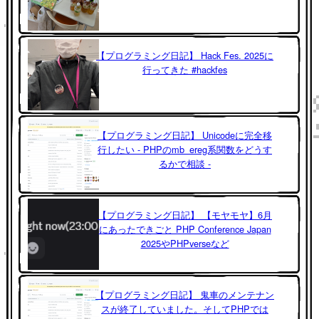
【プログラミング日記】 Hack Fes. 2025に
行ってきた #hackfes
【プログラミング日記】 Unicodeに完全移
行したい - PHPのmb_ereg系関数をどうす
るかで相談 -
【プログラミング日記】 【モヤモヤ】6月
にあったできごと PHP Conference Japan
2025やPHPverseなど
【プログラミング日記】 鬼車のメンテナン
スが終了していました。そしてPHPでは