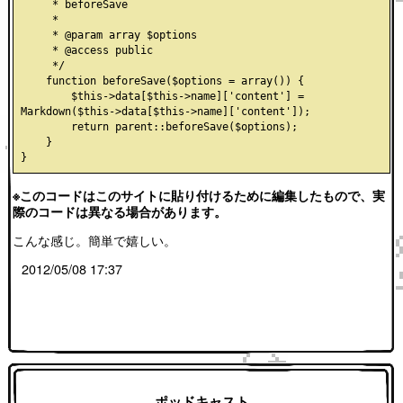
     * beforeSave

     *

     * @param array $options

     * @access public

     */

    function beforeSave($options = array()) {

        $this->data[$this->name]['content'] = 
Markdown($this->data[$this->name]['content']);

        return parent::beforeSave($options);

    }

※このコードはこのサイトに貼り付けるために編集したもので、実
際のコードは異なる場合があります。
こんな感じ。簡単で嬉しい。
2012/05/08 17:37
ポッドキャスト