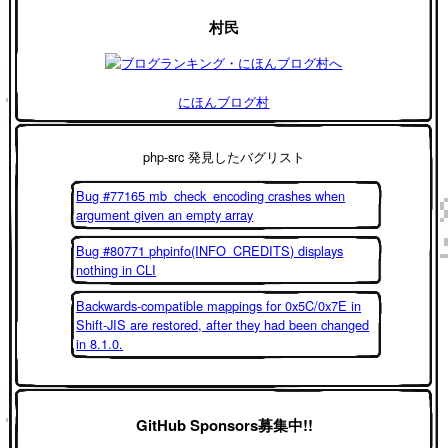
村民
にほんブログ村
php-src 発見したバグリスト
Bug #77165 mb_check_encoding crashes when
argument given an empty array
Bug #80771 phpinfo(INFO_CREDITS) displays
nothing in CLI
Backwards-compatible mappings for 0x5C/0x7E in
Shift-JIS are restored, after they had been changed
in 8.1.0.
GitHub Sponsors募集中!!