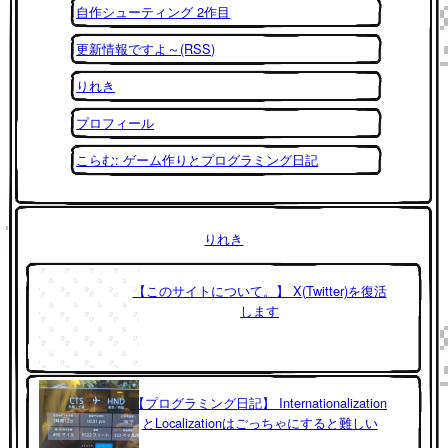
自作シューティング 2作目
更新情報ですよ～(RSS)
りれき
プロフィール
こらむ: ゲーム作りとプログラミング日記
りれき
【このサイトについて。】 X(Twitter)を復活
します
【プログラミング日記】 Internationalization
とLocalizationはごっちゃにすると難しい