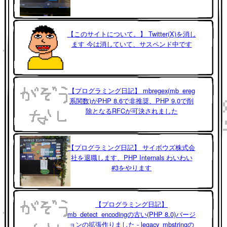
【このサイトについて。】 Twitter(X)を消し
ます 今は消していて、サスペンド中です
【プログラミング日記】 mbregex(mb_ereg
系関数)がPHP 8.6で非推奨、PHP 9.0で削
除となるRFCが可決されました
【プログラミング日記】 サイボウズ株式会
社を退職します、PHP Internals わいわい
#3をやります
【プログラミング日記】
mb_detect_encodingの古い(PHP 8.0)バージ
ョンの拡張作りました - legacy_mbstringの