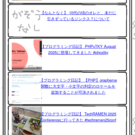
【なんとなく】 10代の頃のオレと、未だに
引きずっているジンクス？について
【プログラミング日記】 PHPxTKY August
2025に登壇してきました #phpxtky
【プログラミング日記】 【PHP】grapheme
関数に大文字・小文字の判定のロケールを
追加することが可決されました
【プログラミング日記】 TechRAMEN 2025
Conferenceに行ってきた #techramen25conf