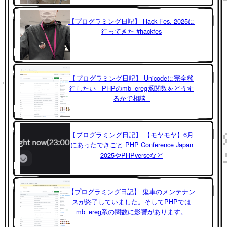
【プログラミング日記】 Hack Fes. 2025に
行ってきた #hackfes
【プログラミング日記】 Unicodeに完全移
行したい - PHPのmb_ereg系関数をどうす
るかで相談 -
【プログラミング日記】 【モヤモヤ】6月
にあったできごと PHP Conference Japan
2025やPHPverseなど
【プログラミング日記】 鬼車のメンテナン
スが終了していました。そしてPHPでは
mb_ereg系の関数に影響があります。