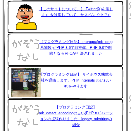
【このサイトについて。】 Twitter(X)を消し
ます 今は消していて、サスペンド中です
【プログラミング日記】 mbregex(mb_ereg
系関数)がPHP 8.6で非推奨、PHP 9.0で削
除となるRFCが可決されました
【プログラミング日記】 サイボウズ株式会
社を退職します、PHP Internals わいわい
#3をやります
【プログラミング日記】
mb_detect_encodingの古い(PHP 8.0)バージ
ョンの拡張作りました - legacy_mbstringの
紹介