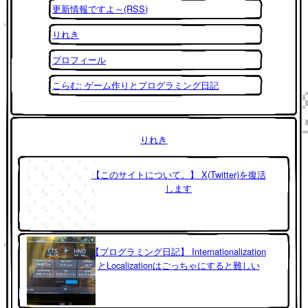
更新情報ですよ～(RSS)
りれき
プロフィール
こらむ: ゲーム作りとプログラミング日記
りれき
【このサイトについて。】 X(Twitter)を復活
します
【プログラミング日記】 Internationalization
とLocalizationはごっちゃにすると難しい