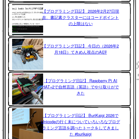
【プログラミング日記】 2026年2月27日現
在、書記素クラスターにはコードポイント
の上限はない
【プログラミング日記】 今日の（2026年2
月18日）てきめん視点のAI評
【プログラミング日記】 Raspberry Pi AI
HAT+2で自然言語（英語）でやり取りがで
きた
【プログラミング日記】 BuriKaigi 2026で
Unicodeの行く末についていろいろなプログ
ラミング言語を調べたトークをしてきまし
た #burikaigi