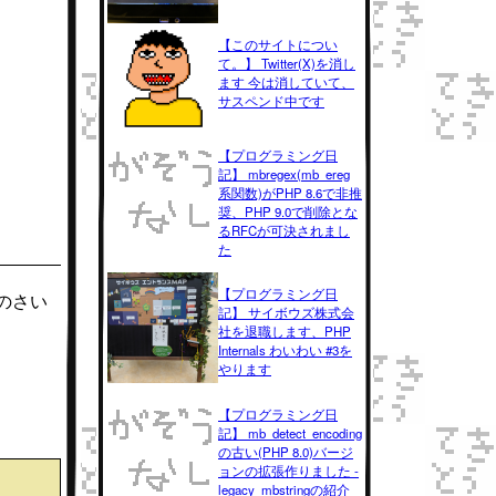
【このサイトについ
て。】 Twitter(X)を消し
ます 今は消していて、
サスペンド中です
【プログラミング日
記】 mbregex(mb_ereg
系関数)がPHP 8.6で非推
奨、PHP 9.0で削除とな
るRFCが可決されまし
た
【プログラミング日
のさい
記】 サイボウズ株式会
社を退職します、PHP
Internals わいわい #3を
やります
【プログラミング日
記】 mb_detect_encoding
の古い(PHP 8.0)バージ
ョンの拡張作りました -
legacy_mbstringの紹介