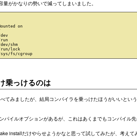
ら容量がかなりの勢いで減ってしまいました。
ounted on



dev

run

dev/shm

run/lock

？
だけ乗っけるのは
調べてみましたが、結局コンパイラを乗っけたほうがいいとい
というクロスコンパイルオプションがあるが、これはあくまでもコンパイル
利用してmake installだけやらせようかなと思って試してみたが、考え