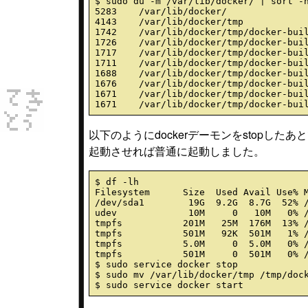
$ sudo du -m /var/lib/docker/ | sort -n
5283    /var/lib/docker/

4143    /var/lib/docker/tmp

1742    /var/lib/docker/tmp/docker-buil
1726    /var/lib/docker/tmp/docker-buil
1717    /var/lib/docker/tmp/docker-buil
1711    /var/lib/docker/tmp/docker-buil
1688    /var/lib/docker/tmp/docker-buil
1676    /var/lib/docker/tmp/docker-buil
1671    /var/lib/docker/tmp/docker-buil
以下のようにdockerデーモンをstopしたあとで
起動させれば普通に起動しました。
$ df -lh

Filesystem      Size  Used Avail Use% M
/dev/sda1        19G  9.2G  8.7G  52% /
udev             10M     0   10M   0% /
tmpfs           201M   25M  176M  13% /
tmpfs           501M   92K  501M   1% /
tmpfs           5.0M     0  5.0M   0% /
tmpfs           501M     0  501M   0% /
$ sudo service docker stop

$ sudo mv /var/lib/docker/tmp /tmp/dock