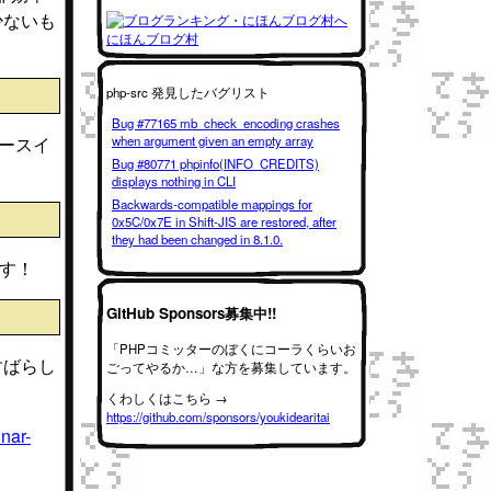
少ないも
にほんブログ村
php-src 発見したバグリスト
Bug #77165 mb_check_encoding crashes
ースイ
when argument given an empty array
Bug #80771 phpinfo(INFO_CREDITS)
displays nothing in CLI
Backwards-compatible mappings for
0x5C/0x7E in Shift-JIS are restored, after
they had been changed in 8.1.0.
です！
GitHub Sponsors募集中!!
「PHPコミッターのぼくにコーラくらいお
すばらし
ごってやるか…」な方を募集しています。
くわしくはこちら →
https://github.com/sponsors/youkidearitai
nar-