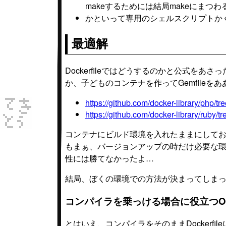
makeするためには結局makeにまつ
かといって専用のシェルスクリプトか
最適解
Dockerfileではどうするのかと公式を
か、子どものコンテナを作ってGemfile
https://github.com/docker-library/php/tr
https://github.com/docker-library/ruby/t
コンテナにビルド環境を入れたままにして
もまぁ、バージョンアップの時だけ必要な
性には勝てなかったよ…
結局、ぼくの環境での方法が決まってしま
コンパイラを乗っける場合に役立つON
とはいえ、コンパイラをそのままDockerfi