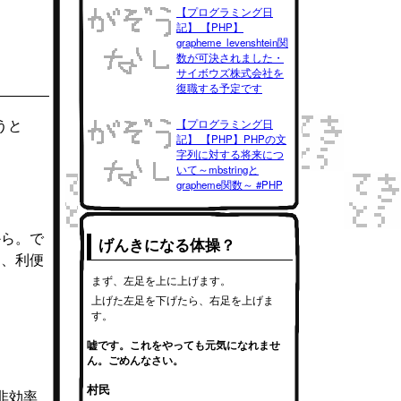
【プログラミング日
記】 【PHP】
grapheme_levenshtein関
数が可決されました・
サイボウズ株式会社を
復職する予定です
うと
【プログラミング日
記】 【PHP】PHPの文
字列に対する将来につ
いて～mbstringと
grapheme関数～ #PHP
から。で
げんきになる体操？
も、利便
まず、左足を上に上げます。
上げた左足を下げたら、右足を上げま
。
す。
嘘です。これをやっても元気になれませ
ん。ごめんなさい。
村民
で非効率