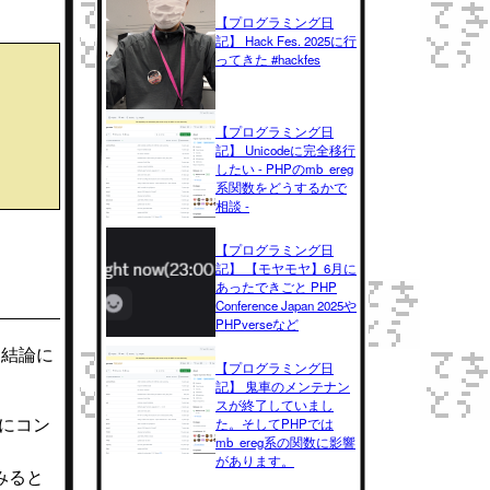
【プログラミング日
記】 Hack Fes. 2025に行
ってきた #hackfes
【プログラミング日
記】 Unicodeに完全移行
したい - PHPのmb_ereg
系関数をどうするかで
相談 -
【プログラミング日
記】 【モヤモヤ】6月に
あったできごと PHP
Conference Japan 2025や
PHPverseなど
う結論に
【プログラミング日
記】 鬼車のメンテナン
スが終了していまし
先にコン
た。そしてPHPでは
mb_ereg系の関数に影響
があります。
てみると