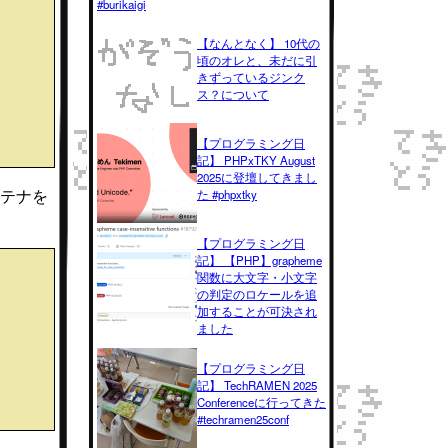
#burikaigi
【なんとなく】 10代の
頃のオレと、未だに引
きずっているジンク
ス？について
【プログラミング日
記】 PHPxTKY August
2025に登壇してきまし
ンテナを
た #phpxtky
【プログラミング日
記】 【PHP】grapheme
関数に大文字・小文字
の判定のロケールを追
加することが可決され
ました
【プログラミング日
記】 TechRAMEN 2025
Conferenceに行ってきた
#techramen25conf