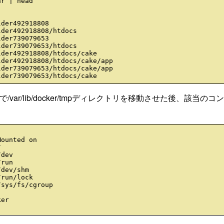
r | head

der492918808

der492918808/htdocs

der739079653

der739079653/htdocs

der492918808/htdocs/cake

der492918808/htdocs/cake/app

der739079653/htdocs/cake/app

/var/lib/docker/tmpディレクトリを移動させた後、該当のコ
ounted on



dev

run

dev/shm

run/lock

sys/fs/cgroup

er
