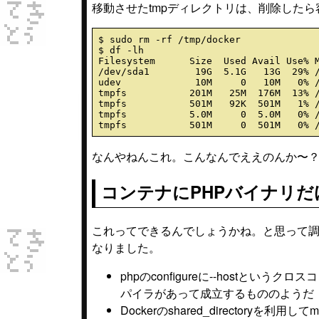
移動させたtmpディレクトリは、削除した
$ sudo rm -rf /tmp/docker

$ df -lh

Filesystem      Size  Used Avail Use% M
/dev/sda1        19G  5.1G   13G  29% /
udev             10M     0   10M   0% /
tmpfs           201M   25M  176M  13% /
tmpfs           501M   92K  501M   1% /
tmpfs           5.0M     0  5.0M   0% /
なんやねんこれ。こんなんでええのんか〜
コンテナにPHPバイナリ
これってできるんでしょうかね。と思って
なりました。
phpのconfigureに--host
パイラがあって成立するもののようだ
Dockerのshared_directoryを