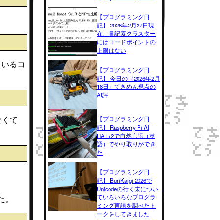
【プログラミング日
記】 2026年2月27日現
在、書記素クラスター
にはコードポイントの
上限はない
ているコ
【プログラミング日
記】 今日の（2026年2月
18日）てきめん視点の
AI評
なくて
【プログラミング日
記】 Raspberry Pi AI
HAT+2で自然言語（英
語）でやり取りができ
た
【プログラミング日
記】 BuriKaigi 2026で
Unicodeの行く末につい
ていろいろなプログラ
した。
ミング言語を調べたト
ークをしてきました