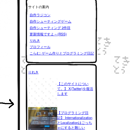
サイトの案内
自作ラジコン
自作シューティングゲーム
自作シューティング 2作目
更新情報ですよ～(RSS)
りれき
プロフィール
こらむ: ゲーム作りとプログラミング日記
りれき
【このサイトについ
て。】 X(Twitter)を復活
します
【プログラミング日
記】 Internationalization
とLocalizationはごっち
ゃにすると難しい