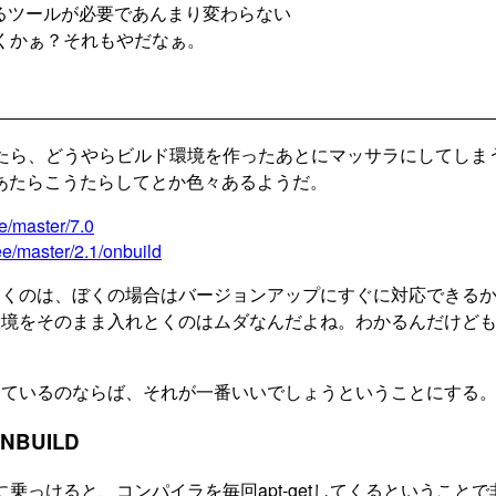
わるツールが必要であんまり変わらない
くかぁ？それもやだなぁ。
あさったら、どうやらビルド環境を作ったあとにマッサラにしてしま
をああたらこうたらしてとか色々あるようだ。
ee/master/7.0
ree/master/2.1/onbuild
おくのは、ぼくの場合はバージョンアップにすぐに対応できる
環境をそのまま入れとくのはムダなんだよね。わかるんだけど
っているのならば、それが一番いいでしょうということにする
BUILD
leに乗っけると、コンパイラを毎回apt-getしてくるということ