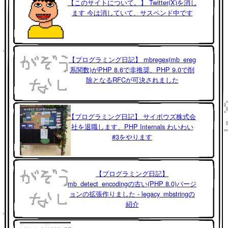
【このサイトについて。】 Twitter(X)を消し
ます 今は消していて、サスペンド中です
【プログラミング日記】 mbregex(mb_ereg
系関数)がPHP 8.6で非推奨、PHP 9.0で削
除となるRFCが可決されました
【プログラミング日記】 サイボウズ株式会
社を退職します、PHP Internals わいわい
#3をやります
【プログラミング日記】
mb_detect_encodingの古い(PHP 8.0)バージ
ョンの拡張作りました - legacy_mbstringの
紹介