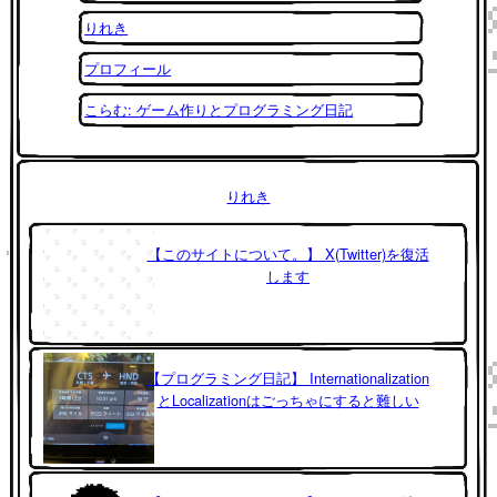
りれき
プロフィール
こらむ: ゲーム作りとプログラミング日記
りれき
【このサイトについて。】 X(Twitter)を復活
します
【プログラミング日記】 Internationalization
とLocalizationはごっちゃにすると難しい