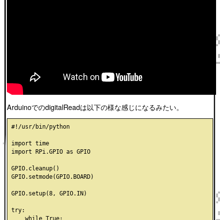
ArduinoでのdigitalReadは以下の様な感じになるみたい。
#!/usr/bin/python

import time

import RPi.GPIO as GPIO

GPIO.cleanup()

GPIO.setmode(GPIO.BOARD)

GPIO.setup(8, GPIO.IN)

try:

    while True:
