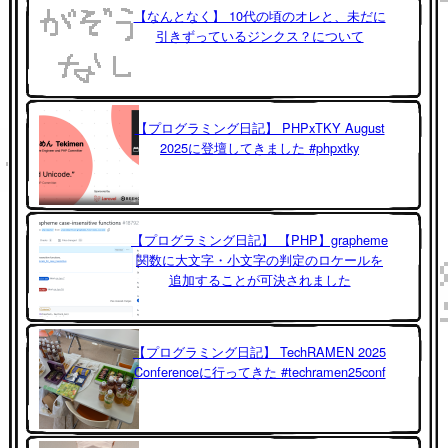
【なんとなく】 10代の頃のオレと、未だに
引きずっているジンクス？について
【プログラミング日記】 PHPxTKY August
2025に登壇してきました #phpxtky
【プログラミング日記】 【PHP】grapheme
関数に大文字・小文字の判定のロケールを
追加することが可決されました
【プログラミング日記】 TechRAMEN 2025
Conferenceに行ってきた #techramen25conf