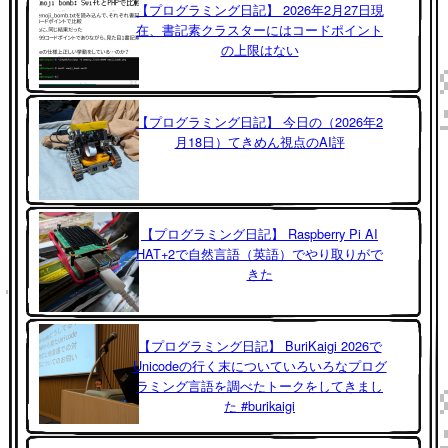
【プログラミング日記】 2026年2月27日現
在、書記素クラスターにはコードポイント
の上限はない
【プログラミング日記】 今日の（2026年2
月18日）てきめん視点のAI評
【プログラミング日記】 Raspberry Pi AI
HAT+2で自然言語（英語）でやり取りがで
きた
【プログラミング日記】 BuriKaigi 2026で
Unicodeの行く末についていろいろなプログ
ラミング言語を調べたトークをしてきまし
た #burikaigi