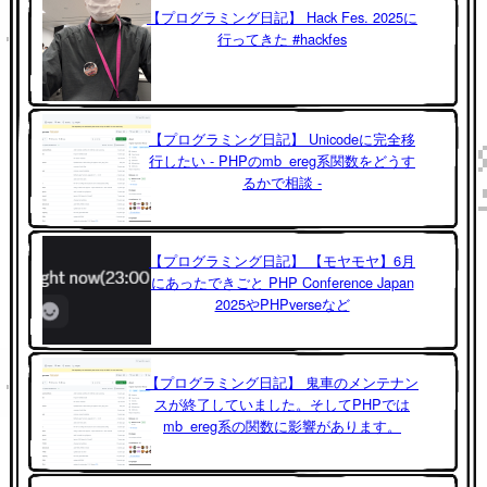
【プログラミング日記】 Hack Fes. 2025に
行ってきた #hackfes
【プログラミング日記】 Unicodeに完全移
行したい - PHPのmb_ereg系関数をどうす
るかで相談 -
【プログラミング日記】 【モヤモヤ】6月
にあったできごと PHP Conference Japan
2025やPHPverseなど
【プログラミング日記】 鬼車のメンテナン
スが終了していました。そしてPHPでは
mb_ereg系の関数に影響があります。