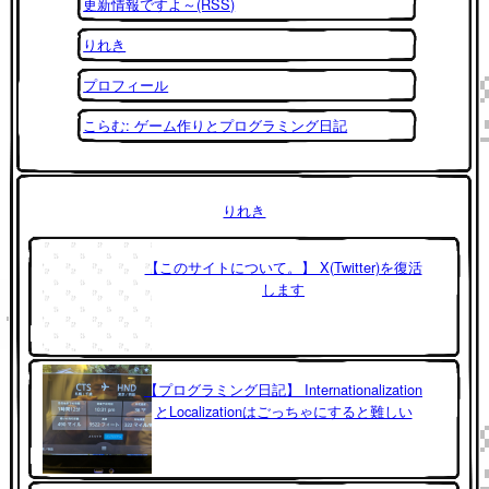
更新情報ですよ～(RSS)
りれき
プロフィール
こらむ: ゲーム作りとプログラミング日記
りれき
【このサイトについて。】 X(Twitter)を復活
します
【プログラミング日記】 Internationalization
とLocalizationはごっちゃにすると難しい