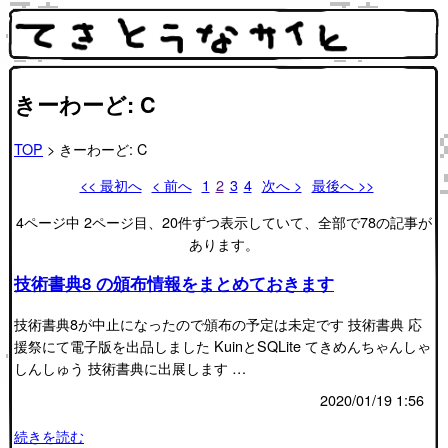
きーわーど: C
TOP
> きーわーど: C
<< 最初へ
< 前へ
1
2
3
4
次へ >
最後へ >>
4ページ中 2ページ目、20件ずつ表示していて、全部で78の記事が
あります。
技術書典8 の頒布情報をまとめておきます
技術書典8が中止になったので頒布の予定は未定です 技術書典 応
援祭にて電子版を出品しました KuinとSQLite てきめんちゃんしゃ
しんしゅう 技術書典に出展します …
2020/01/19 1:56
続きを読む