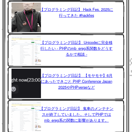
【プログラミング日記】 Hack Fes. 2025に
行ってきた #hackfes
【プログラミング日記】 Unicodeに完全移
行したい - PHPのmb_ereg系関数をどうす
るかで相談 -
【プログラミング日記】 【モヤモヤ】6月
にあったできごと PHP Conference Japan
2025やPHPverseなど
【プログラミング日記】 鬼車のメンテナン
スが終了していました。そしてPHPでは
mb_ereg系の関数に影響があります。