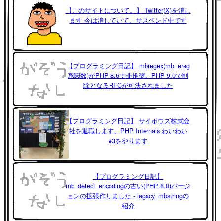
【このサイトについて。】 Twitter(X)を消し
ます 今は消していて、サスペンド中です
【プログラミング日記】 mbregex(mb_ereg
系関数)がPHP 8.6で非推奨、PHP 9.0で削
除となるRFCが可決されました
【プログラミング日記】 サイボウズ株式会
社を退職します、PHP Internals わいわい
#3をやります
【プログラミング日記】
mb_detect_encodingの古い(PHP 8.0)バージ
ョンの拡張作りました - legacy_mbstringの
紹介