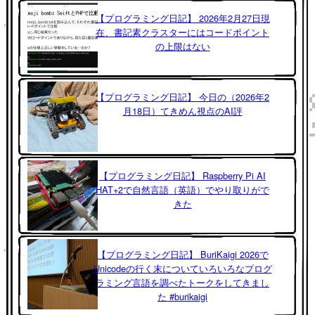
【プログラミング日記】 2026年2月27日現
在、書記素クラスターにはコードポイント
の上限はない
【プログラミング日記】 今日の（2026年2
月18日）てきめん視点のAI評
【プログラミング日記】 Raspberry Pi AI
HAT+2で自然言語（英語）でやり取りがで
きた
【プログラミング日記】 BuriKaigi 2026で
Unicodeの行く末についていろいろなプログ
ラミング言語を調べたトークをしてきまし
た #burikaigi