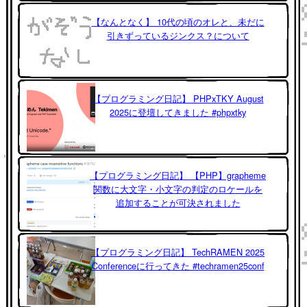
【なんとなく】 10代の頃のオレと、未だに
引きずっているジンクス？について
【プログラミング日記】 PHPxTKY August
2025に登壇してきました #phpxtky
【プログラミング日記】 【PHP】grapheme
関数に大文字・小文字の判定のロケールを
追加することが可決されました
【プログラミング日記】 TechRAMEN 2025
Conferenceに行ってきた #techramen25conf