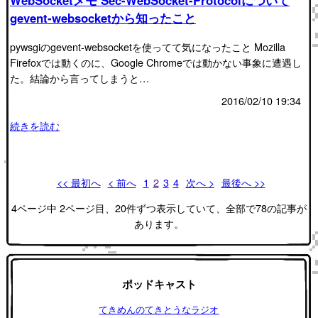
WebSocketメモ Sec-WebSocket-Protocolについて
gevent-websocketから知ったこと
pywsgiのgevent-websocketを使ってて気になったこと Mozilla
Firefoxでは動くのに、Google Chromeでは動かない事象に遭遇し
た。結論から言ってしまうと…
2016/02/10 19:34
続きを読む
<< 最初へ
< 前へ
1
2
3
4
次へ >
最後へ >>
4ページ中 2ページ目、20件ずつ表示していて、全部で78の記事が
あります。
ポッドキャスト
てきめんのてきとうなラジオ