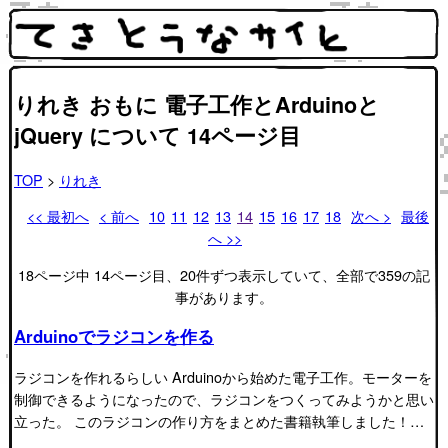
りれき おもに 電子工作とArduinoと
jQuery について 14ページ目
TOP
>
りれき
<< 最初へ
< 前へ
10
11
12
13
14
15
16
17
18
次へ >
最後
へ >>
18ページ中 14ページ目、20件ずつ表示していて、全部で359の記
事があります。
Arduinoでラジコンを作る
ラジコンを作れるらしい Arduinoから始めた電子工作。モーターを
制御できるようになったので、ラジコンをつくってみようかと思い
立った。 このラジコンの作り方をまとめた書籍執筆しました！…