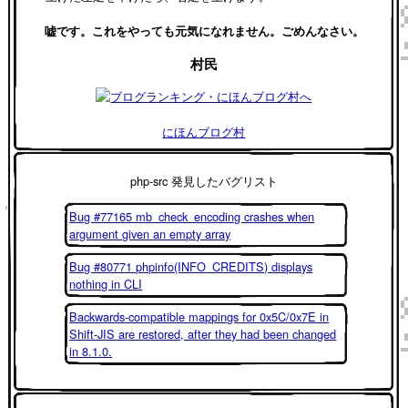
嘘です。これをやっても元気になれません。ごめんなさい。
村民
にほんブログ村
php-src 発見したバグリスト
Bug #77165 mb_check_encoding crashes when
argument given an empty array
Bug #80771 phpinfo(INFO_CREDITS) displays
nothing in CLI
Backwards-compatible mappings for 0x5C/0x7E in
Shift-JIS are restored, after they had been changed
in 8.1.0.