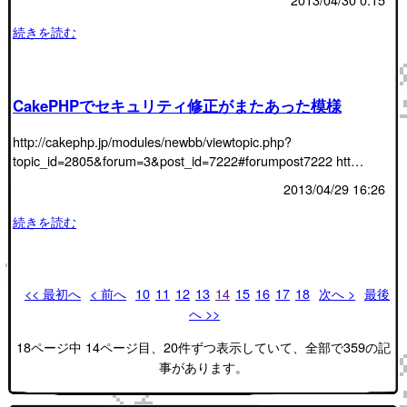
続きを読む
CakePHPでセキュリティ修正がまたあった模様
http://cakephp.jp/modules/newbb/viewtopic.php?
topic_id=2805&forum=3&post_id=7222#forumpost7222 htt…
2013/04/29 16:26
続きを読む
<< 最初へ
< 前へ
10
11
12
13
14
15
16
17
18
次へ >
最後
へ >>
18ページ中 14ページ目、20件ずつ表示していて、全部で359の記
事があります。