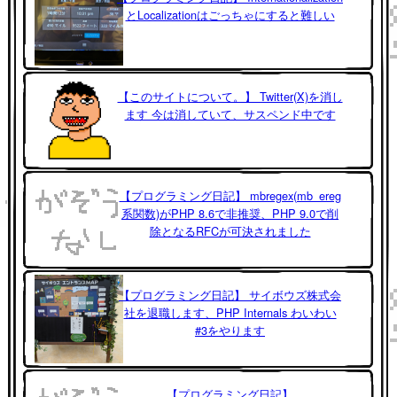
とLocalizationはごっちゃにすると難しい
【このサイトについて。】 Twitter(X)を消し
ます 今は消していて、サスペンド中です
【プログラミング日記】 mbregex(mb_ereg
系関数)がPHP 8.6で非推奨、PHP 9.0で削
除となるRFCが可決されました
【プログラミング日記】 サイボウズ株式会
社を退職します、PHP Internals わいわい
#3をやります
【プログラミング日記】