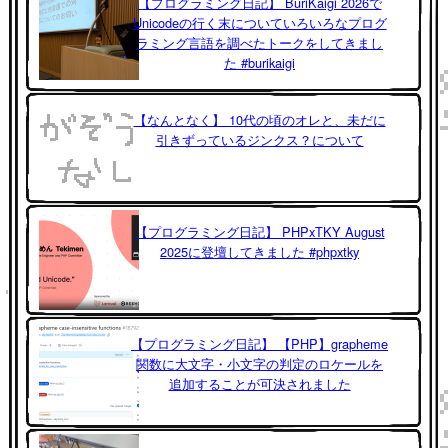
【プログラミング日記】 BuriKaigi 2026で
Unicodeの行く末についていろいろなプログ
ラミング言語を調べたトークをしてきまし
た #burikaigi
【なんとなく】 10代の頃のオレと、未だに
引きずっているジンクス？について
【プログラミング日記】 PHPxTKY August
2025に登壇してきました #phpxtky
【プログラミング日記】 【PHP】grapheme
関数に大文字・小文字の判定のロケールを
追加することが可決されました