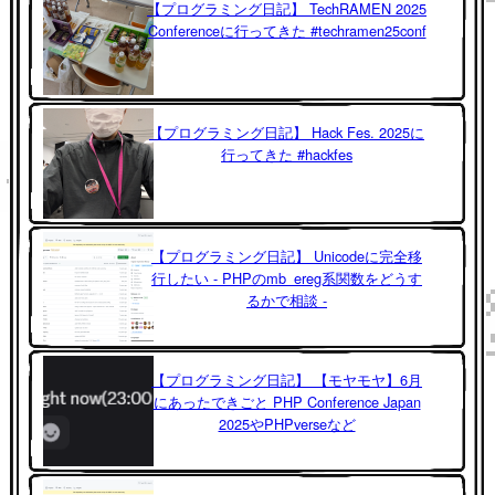
【プログラミング日記】 TechRAMEN 2025
Conferenceに行ってきた #techramen25conf
【プログラミング日記】 Hack Fes. 2025に
行ってきた #hackfes
【プログラミング日記】 Unicodeに完全移
行したい - PHPのmb_ereg系関数をどうす
るかで相談 -
【プログラミング日記】 【モヤモヤ】6月
にあったできごと PHP Conference Japan
2025やPHPverseなど