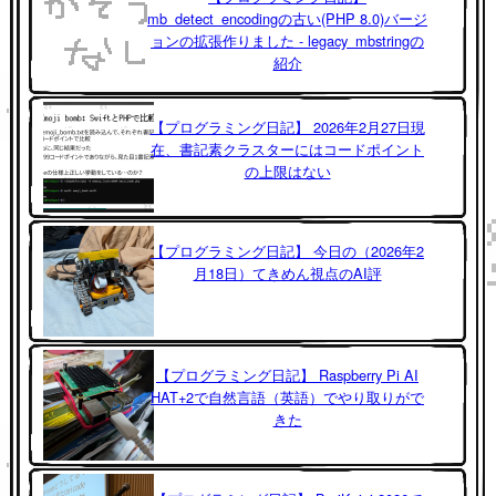
mb_detect_encodingの古い(PHP 8.0)バージ
ョンの拡張作りました - legacy_mbstringの
紹介
【プログラミング日記】 2026年2月27日現
在、書記素クラスターにはコードポイント
の上限はない
【プログラミング日記】 今日の（2026年2
月18日）てきめん視点のAI評
【プログラミング日記】 Raspberry Pi AI
HAT+2で自然言語（英語）でやり取りがで
きた