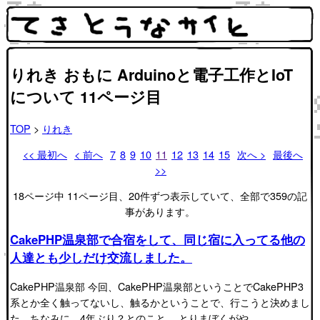
りれき おもに Arduinoと電子工作とIoT
について 11ページ目
TOP
>
りれき
<< 最初へ
< 前へ
7
8
9
10
11
12
13
14
15
次へ >
最後へ
>>
18ページ中 11ページ目、20件ずつ表示していて、全部で359の記
事があります。
CakePHP温泉部で合宿をして、同じ宿に入ってる他の
人達とも少しだけ交流しました。
CakePHP温泉部 今回、CakePHP温泉部ということでCakePHP3
系とか全く触ってないし、触るかということで、行こうと決めまし
た。ちなみに、4年ぶり？とのこと。 とりまぼくがや…