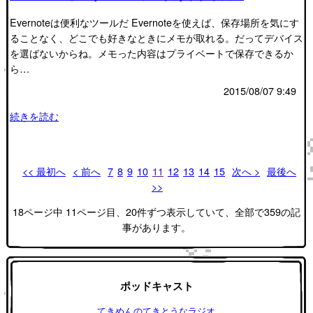
Evernoteは便利なツールだ Evernoteを使えば、保存場所を気にす
ることなく、どこでも好きなときにメモが取れる。だってデバイス
を選ばないからね。メモった内容はプライベートで保存できるか
ら…
2015/08/07 9:49
続きを読む
<< 最初へ
< 前へ
7
8
9
10
11
12
13
14
15
次へ >
最後へ
>>
18ページ中 11ページ目、20件ずつ表示していて、全部で359の記
事があります。
ポッドキャスト
てきめんのてきとうなラジオ