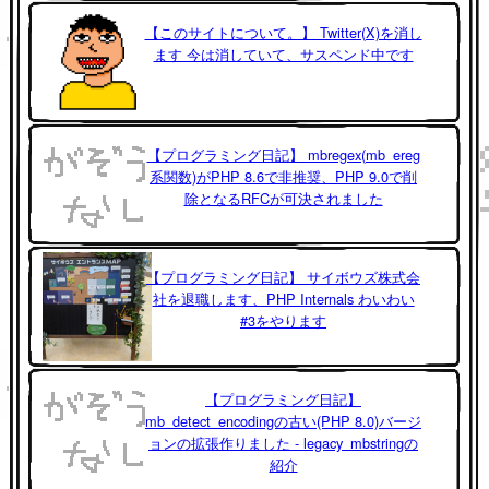
【このサイトについて。】 Twitter(X)を消し
ます 今は消していて、サスペンド中です
【プログラミング日記】 mbregex(mb_ereg
系関数)がPHP 8.6で非推奨、PHP 9.0で削
除となるRFCが可決されました
【プログラミング日記】 サイボウズ株式会
社を退職します、PHP Internals わいわい
#3をやります
【プログラミング日記】
mb_detect_encodingの古い(PHP 8.0)バージ
ョンの拡張作りました - legacy_mbstringの
紹介