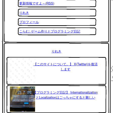
更新情報ですよ～(RSS)
りれき
プロフィール
こらむ: ゲーム作りとプログラミング日記
りれき
【このサイトについて。】 X(Twitter)を復活
します
【プログラミング日記】 Internationalization
とLocalizationはごっちゃにすると難しい