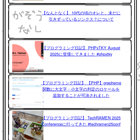
【なんとなく】 10代の頃のオレと、未だに
引きずっているジンクス？について
【プログラミング日記】 PHPxTKY August
2025に登壇してきました #phpxtky
【プログラミング日記】 【PHP】grapheme
関数に大文字・小文字の判定のロケールを
追加することが可決されました
【プログラミング日記】 TechRAMEN 2025
Conferenceに行ってきた #techramen25conf