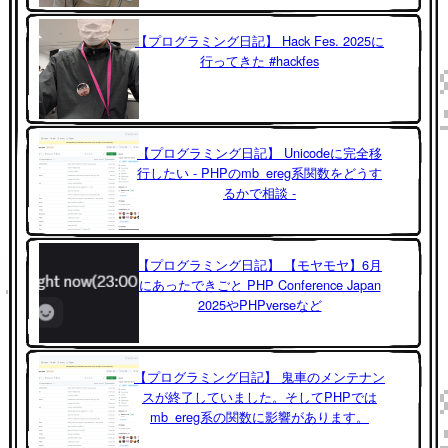
【プログラミング日記】 Hack Fes. 2025に
行ってきた #hackfes
【プログラミング日記】 Unicodeに完全移
行したい - PHPのmb_ereg系関数をどうす
るかで相談 -
【プログラミング日記】 【モヤモヤ】6月
にあったできごと PHP Conference Japan
2025やPHPverseなど
【プログラミング日記】 鬼車のメンテナン
スが終了していました。そしてPHPでは
mb_ereg系の関数に影響があります。