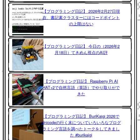
【プログラミング日記】 2026年2月27日現
在、書記素クラスターにはコードポイント
の上限はない
【プログラミング日記】 今日の（2026年2
月18日）てきめん視点のAI評
【プログラミング日記】 Raspberry Pi AI
HAT+2で自然言語（英語）でやり取りがで
きた
【プログラミング日記】 BuriKaigi 2026で
Unicodeの行く末についていろいろなプログ
ラミング言語を調べたトークをしてきまし
た #burikaigi