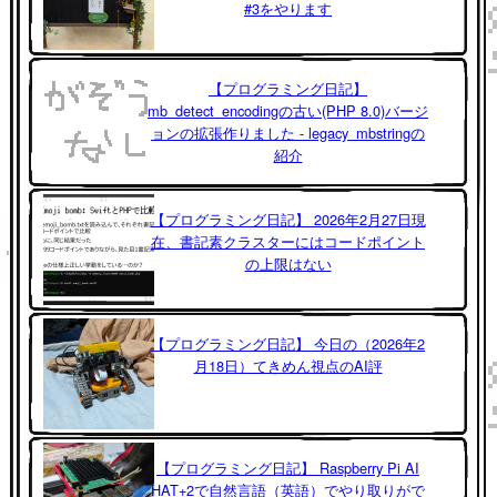
#3をやります
【プログラミング日記】
mb_detect_encodingの古い(PHP 8.0)バージ
ョンの拡張作りました - legacy_mbstringの
紹介
【プログラミング日記】 2026年2月27日現
在、書記素クラスターにはコードポイント
の上限はない
【プログラミング日記】 今日の（2026年2
月18日）てきめん視点のAI評
【プログラミング日記】 Raspberry Pi AI
HAT+2で自然言語（英語）でやり取りがで