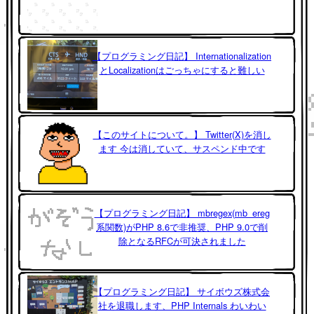
【プログラミング日記】 Internationalization
とLocalizationはごっちゃにすると難しい
【このサイトについて。】 Twitter(X)を消し
ます 今は消していて、サスペンド中です
【プログラミング日記】 mbregex(mb_ereg
系関数)がPHP 8.6で非推奨、PHP 9.0で削
除となるRFCが可決されました
【プログラミング日記】 サイボウズ株式会
社を退職します、PHP Internals わいわい