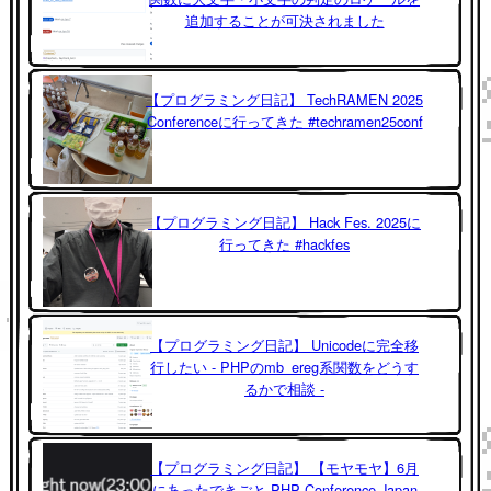
追加することが可決されました
【プログラミング日記】 TechRAMEN 2025
Conferenceに行ってきた #techramen25conf
【プログラミング日記】 Hack Fes. 2025に
行ってきた #hackfes
【プログラミング日記】 Unicodeに完全移
行したい - PHPのmb_ereg系関数をどうす
るかで相談 -
【プログラミング日記】 【モヤモヤ】6月
にあったできごと PHP Conference Japan