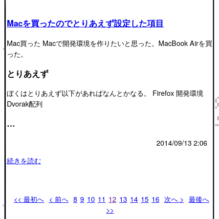
Macを買ったのでとりあえず設定した項目
Mac買った Macで開発環境を作りたいと思った。MacBook Airを買
った。
とりあえず
ぼくはとりあえず以下があればなんとかなる。 Firefox 開発環境
Dvorak配列
…
2014/09/13 2:06
続きを読む
<< 最初へ
< 前へ
8
9
10
11
12
13
14
15
16
次へ >
最後へ
>>