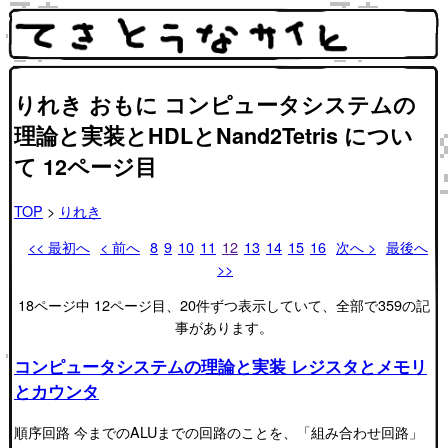
りれき おもに コンピュータシステムの
理論と実装とHDLとNand2Tetris につい
て 12ページ目
TOP
>
りれき
<< 最初へ
< 前へ
8
9
10
11
12
13
14
15
16
次へ >
最後へ
>>
18ページ中 12ページ目、20件ずつ表示していて、全部で359の記
事があります。
コンピュータシステムの理論と実装 レジスタとメモリ
とカウンタ
順序回路 今までのALUまでの回路のことを、「組み合わせ回路」