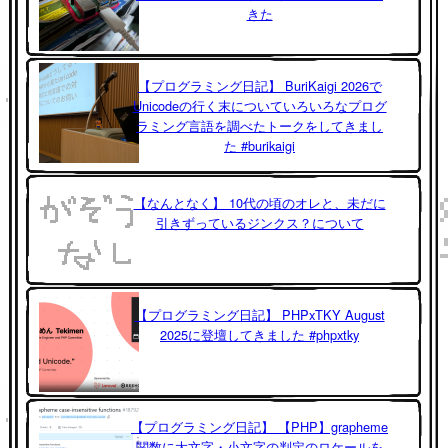
きた
【プログラミング日記】 BuriKaigi 2026で
Unicodeの行く末についていろいろなプログ
ラミング言語を調べたトークをしてきまし
た #burikaigi
【なんとなく】 10代の頃のオレと、未だに
引きずっているジンクス？について
【プログラミング日記】 PHPxTKY August
2025に登壇してきました #phpxtky
【プログラミング日記】 【PHP】grapheme
関数に大文字・小文字の判定のロケールを