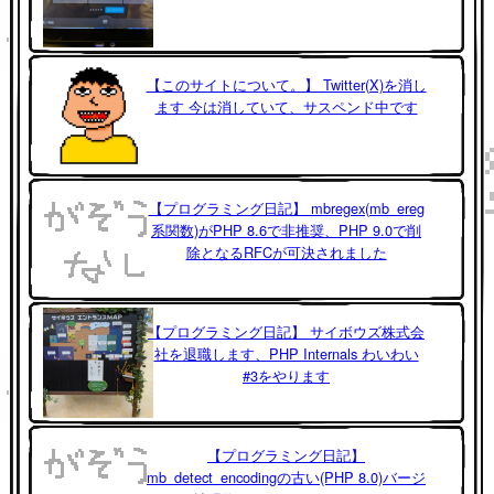
【このサイトについて。】 Twitter(X)を消し
ます 今は消していて、サスペンド中です
【プログラミング日記】 mbregex(mb_ereg
系関数)がPHP 8.6で非推奨、PHP 9.0で削
除となるRFCが可決されました
【プログラミング日記】 サイボウズ株式会
社を退職します、PHP Internals わいわい
#3をやります
【プログラミング日記】
mb_detect_encodingの古い(PHP 8.0)バージ