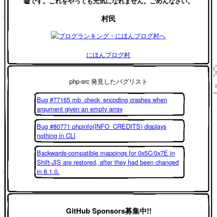
嘘です。これをやっても元気になれません。ごめんなさい。
村民
にほんブログ村
php-src 発見したバグリスト
Bug #77165 mb_check_encoding crashes when
argument given an empty array
Bug #80771 phpinfo(INFO_CREDITS) displays
nothing in CLI
Backwards-compatible mappings for 0x5C/0x7E in
Shift-JIS are restored, after they had been changed
in 8.1.0.
GitHub Sponsors募集中!!