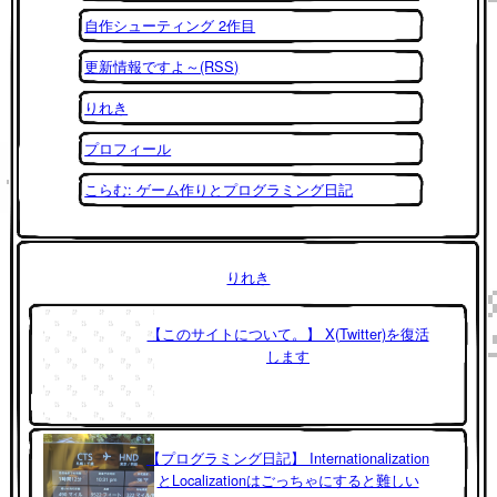
自作シューティング 2作目
更新情報ですよ～(RSS)
りれき
プロフィール
こらむ: ゲーム作りとプログラミング日記
りれき
【このサイトについて。】 X(Twitter)を復活
します
【プログラミング日記】 Internationalization
とLocalizationはごっちゃにすると難しい