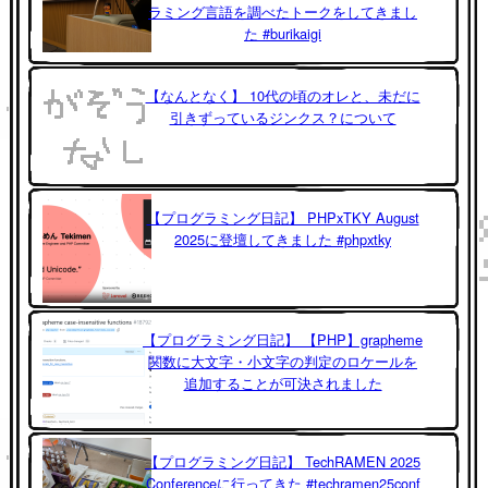
ラミング言語を調べたトークをしてきまし
た #burikaigi
【なんとなく】 10代の頃のオレと、未だに
引きずっているジンクス？について
【プログラミング日記】 PHPxTKY August
2025に登壇してきました #phpxtky
【プログラミング日記】 【PHP】grapheme
関数に大文字・小文字の判定のロケールを
追加することが可決されました
【プログラミング日記】 TechRAMEN 2025
Conferenceに行ってきた #techramen25conf