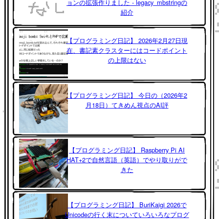
ョンの拡張作りました - legacy_mbstringの
紹介
【プログラミング日記】 2026年2月27日現
在、書記素クラスターにはコードポイント
の上限はない
【プログラミング日記】 今日の（2026年2
月18日）てきめん視点のAI評
【プログラミング日記】 Raspberry Pi AI
HAT+2で自然言語（英語）でやり取りがで
きた
【プログラミング日記】 BuriKaigi 2026で
Unicodeの行く末についていろいろなプログ