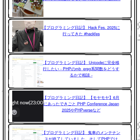
【プログラミング日記】 Hack Fes. 2025に
行ってきた #hackfes
【プログラミング日記】 Unicodeに完全移
行したい - PHPのmb_ereg系関数をどうす
るかで相談 -
【プログラミング日記】 【モヤモヤ】6月
にあったできごと PHP Conference Japan
2025やPHPverseなど
【プログラミング日記】 鬼車のメンテナン
スが終了していました。そしてPHPでは