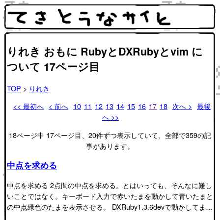
りれき おもに RubyとDXRubyとvim に
ついて 17ページ目
TOP
>
りれき
<< 最初へ
< 前へ
10
11
12
13
14
15
16
17
18
次へ >
最後
へ >>
18ページ中 17ページ目、20件ずつ表示していて、全部で359の記
事があります。
中点を求める
中点を求める 2点間の中点を求める。とはいっても、そんなに難し
いことではなく。キーボード入力で赤いたまを動かして青いたまと
の中点緑色のたまを表示させる。 DXRuby1.3.6devで動かしてま…