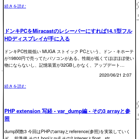
続きを読む
ドンキPCをMiracastのレシーバーにすれば14.1型フル
HDディスプレイが手に入る
ドンキPC性能低い MUGA ストイック PCという、ドン・キホーテ
が19800円で売ってたパソコンがある。性能が低くてほぼほぼ使い
物にならないし、記憶装置が32GBしかなく、アップデート…
2020/06/21 2:07
続きを読む
PHP extension 写経 - var_dump編 - その3 arrayと参
照
dump関数3 今回はPHPのarrayとreference(参照)を実装していく
ぞ。 前準備 その1 boolとnull その2 integerとfloat、str…