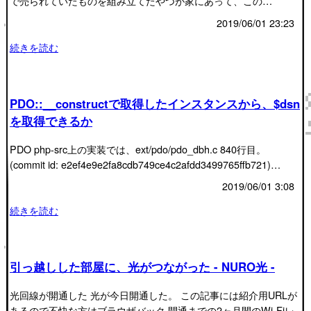
で売られていたものを組み立てたやつが家にあって、この…
2019/06/01 23:23
続きを読む
PDO::__constructで取得したインスタンスから、$dsn
を取得できるか
PDO php-src上の実装では、ext/pdo/pdo_dbh.c 840行目。
(commit id: e2ef4e9e2fa8cdb749ce4c2afdd3499765ffb721)…
2019/06/01 3:08
続きを読む
引っ越しした部屋に、光がつながった - NURO光 -
光回線が開通した 光が今日開通した。 この記事には紹介用URLが
あるので不快な方はブラウザバック 開通までの2ヶ月間のWi-Fiレ