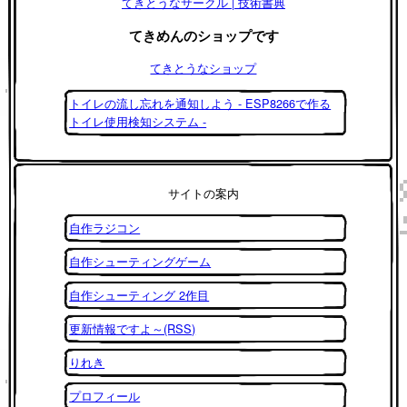
てきとうなサークル | 技術書典
てきめんのショップです
てきとうなショップ
トイレの流し忘れを通知しよう - ESP8266で作る
トイレ使用検知システム -
サイトの案内
自作ラジコン
自作シューティングゲーム
自作シューティング 2作目
更新情報ですよ～(RSS)
りれき
プロフィール