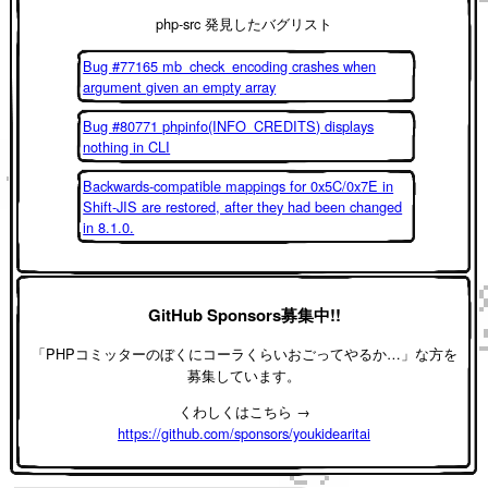
php-src 発見したバグリスト
Bug #77165 mb_check_encoding crashes when
argument given an empty array
Bug #80771 phpinfo(INFO_CREDITS) displays
nothing in CLI
Backwards-compatible mappings for 0x5C/0x7E in
Shift-JIS are restored, after they had been changed
in 8.1.0.
GitHub Sponsors募集中!!
「PHPコミッターのぼくにコーラくらいおごってやるか…」な方を
募集しています。
くわしくはこちら →
https://github.com/sponsors/youkidearitai