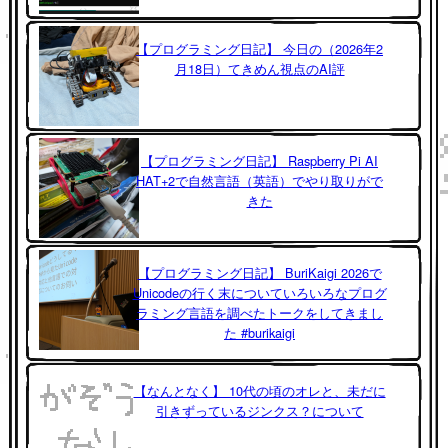
【プログラミング日記】 今日の（2026年2
月18日）てきめん視点のAI評
【プログラミング日記】 Raspberry Pi AI
HAT+2で自然言語（英語）でやり取りがで
きた
【プログラミング日記】 BuriKaigi 2026で
Unicodeの行く末についていろいろなプログ
ラミング言語を調べたトークをしてきまし
た #burikaigi
【なんとなく】 10代の頃のオレと、未だに
引きずっているジンクス？について