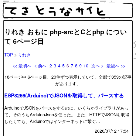
りれき おもに php-srcとCとphp につい
て 6ページ目
TOP
>
りれき
<< 最初へ
< 前へ
2
3
4
5
6
7
8
9
10
次へ >
最後へ >>
18ページ中 6ページ目、20件ずつ表示していて、全部で359の記事
があります。
ESP8266(Arduino)でJSONを取得して、パースする
ArduinoでJSONをパースをするのに、いくらかライブラリがあっ
て、そのうちArduinoJsonを使った。 また、HTTPでJSONを取得
したくても、Arduinoではインターネットに繋ぐ…
2020/07/12 17:54