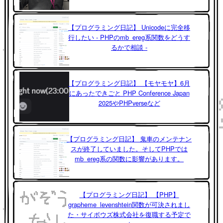
【プログラミング日記】 Unicodeに完全移
行したい - PHPのmb_ereg系関数をどうす
るかで相談 -
【プログラミング日記】 【モヤモヤ】6月
にあったできごと PHP Conference Japan
2025やPHPverseなど
【プログラミング日記】 鬼車のメンテナン
スが終了していました。そしてPHPでは
mb_ereg系の関数に影響があります。
【プログラミング日記】 【PHP】
grapheme_levenshtein関数が可決されまし
た・サイボウズ株式会社を復職する予定で