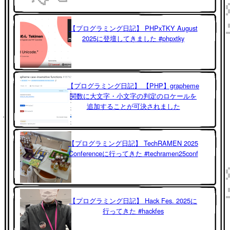
【プログラミング日記】 PHPxTKY August
2025に登壇してきました #phpxtky
【プログラミング日記】 【PHP】grapheme
関数に大文字・小文字の判定のロケールを
追加することが可決されました
【プログラミング日記】 TechRAMEN 2025
Conferenceに行ってきた #techramen25conf
【プログラミング日記】 Hack Fes. 2025に
行ってきた #hackfes