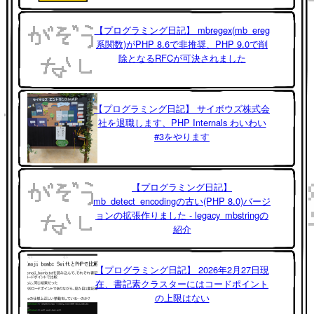
【プログラミング日記】 mbregex(mb_ereg
系関数)がPHP 8.6で非推奨、PHP 9.0で削
除となるRFCが可決されました
【プログラミング日記】 サイボウズ株式会
社を退職します、PHP Internals わいわい
#3をやります
【プログラミング日記】
mb_detect_encodingの古い(PHP 8.0)バージ
ョンの拡張作りました - legacy_mbstringの
紹介
【プログラミング日記】 2026年2月27日現
在、書記素クラスターにはコードポイント
の上限はない