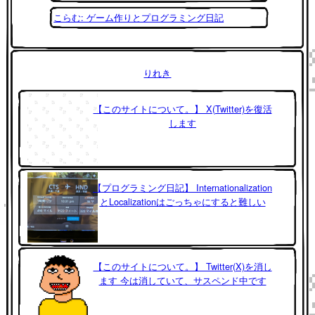
こらむ: ゲーム作りとプログラミング日記
りれき
【このサイトについて。】 X(Twitter)を復活
します
【プログラミング日記】 Internationalization
とLocalizationはごっちゃにすると難しい
【このサイトについて。】 Twitter(X)を消し
ます 今は消していて、サスペンド中です