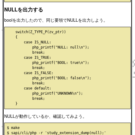
NULLを出力する
boolを出力したので、同じ要領でNULLを出力しよう。
    switch(Z_TYPE_P(zv_ptr))

    {

        case IS_NULL:

            php_printf("NULL: null\n");

            break;

        case IS_TRUE:

            php_printf("BOOL: true\n");

            break;

        case IS_FALSE:

            php_printf("BOOL: false\n");

            break;

        case default:

            php_printf("UNKNOWN\n");

            break;

NULLが動作しているか、確認してみよう。
$ make

$ sapi/cli/php -r 'study_extension_dump(null);'
