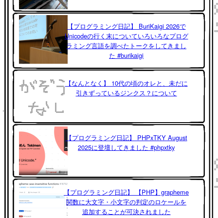
【プログラミング日記】 BuriKaigi 2026で
Unicodeの行く末についていろいろなプログ
ラミング言語を調べたトークをしてきまし
た #burikaigi
【なんとなく】 10代の頃のオレと、未だに
引きずっているジンクス？について
【プログラミング日記】 PHPxTKY August
2025に登壇してきました #phpxtky
【プログラミング日記】 【PHP】grapheme
関数に大文字・小文字の判定のロケールを
追加することが可決されました