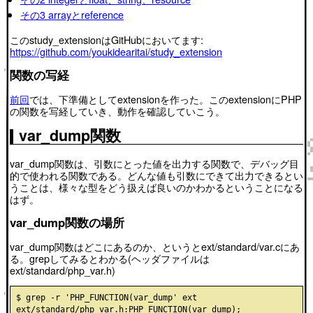
その3 arrayとreference
このstudy_extensionはGitHubにおいてます:
https://github.com/youkidearitai/study_extension
関数の写経
前回
では、下準備としてextensionを作った。このextensionにPHP
の関数を写経していき、動作を確認していこう。
var_dump関数
var_dump関数は、引数にとった値を出力する関数で、デバッグ目
的で使われる関数である。どんな値も引数にできて出力できるとい
うことは、様々な型をどう扱えば良いのかわかるということになる
はず。
var_dump関数の場所
var_dump関数はどこにあるのか、というとext/standard/var.cにあ
る。grepしてみるとわかる(ヘッダファイルは
ext/standard/php_var.h)
$ grep -r 'PHP_FUNCTION(var_dump' ext

ext/standard/php_var.h:PHP_FUNCTION(var_dump);
