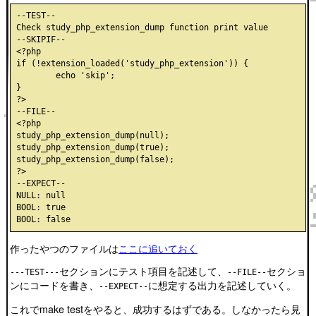
--TEST--

Check study_php_extension_dump function print value

--SKIPIF--

<?php

if (!extension_loaded('study_php_extension')) {

	echo 'skip';

}

?>

--FILE--

<?php

study_php_extension_dump(null);

study_php_extension_dump(true);

study_php_extension_dump(false);

?>

--EXPECT--

NULL: null

BOOL: true

作ったやつのファイルは
ここに追いておく
セクションにテスト項目を記述して、
セクショ
---TEST---
--FILE--
ンにコードを書き、
に想定する出力を記述していく。
--EXPECT--
これでmake testをやると、成功するはずである。しなかったら見