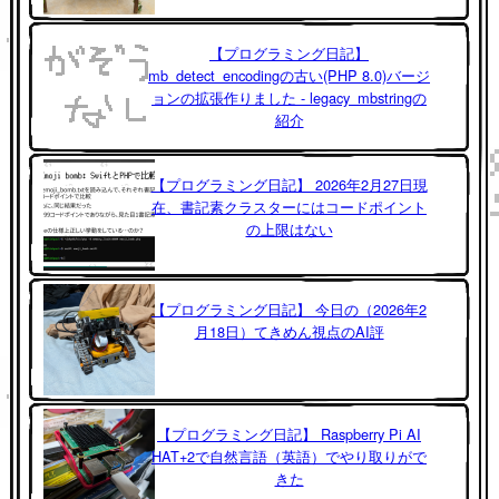
【プログラミング日記】
mb_detect_encodingの古い(PHP 8.0)バージ
ョンの拡張作りました - legacy_mbstringの
紹介
【プログラミング日記】 2026年2月27日現
在、書記素クラスターにはコードポイント
の上限はない
【プログラミング日記】 今日の（2026年2
月18日）てきめん視点のAI評
【プログラミング日記】 Raspberry Pi AI
HAT+2で自然言語（英語）でやり取りがで
きた