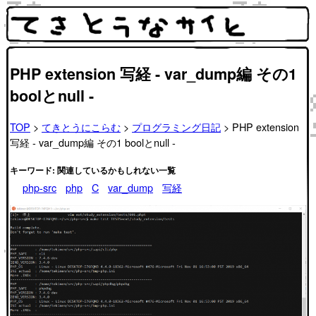
PHP extension 写経 - var_dump編 その1
boolとnull -
TOP
>
てきとうにこらむ
>
プログラミング日記
> PHP extension
写経 - var_dump編 その1 boolとnull -
キーワード: 関連しているかもしれない一覧
php-src
php
C
var_dump
写経