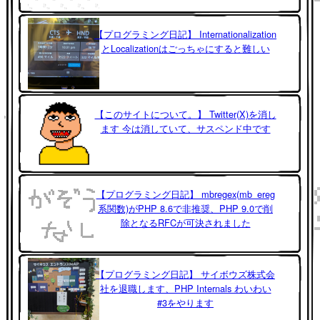
【プログラミング日記】 Internationalization
とLocalizationはごっちゃにすると難しい
【このサイトについて。】 Twitter(X)を消し
ます 今は消していて、サスペンド中です
【プログラミング日記】 mbregex(mb_ereg
系関数)がPHP 8.6で非推奨、PHP 9.0で削
除となるRFCが可決されました
【プログラミング日記】 サイボウズ株式会
社を退職します、PHP Internals わいわい
#3をやります