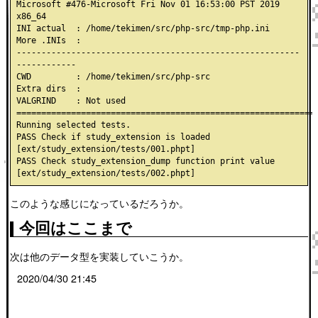
Microsoft #476-Microsoft Fri Nov 01 16:53:00 PST 2019 
x86_64

INI actual  : /home/tekimen/src/php-src/tmp-php.ini

More .INIs  :

---------------------------------------------------------
------------

CWD         : /home/tekimen/src/php-src

Extra dirs  :

VALGRIND    : Not used

=============================================================
Running selected tests.

PASS Check if study_extension is loaded 
[ext/study_extension/tests/001.phpt]

PASS Check study_extension_dump function print value 
このような感じになっているだろうか。
今回はここまで
次は他のデータ型を実装していこうか。
2020/04/30 21:45