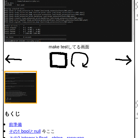
make testしてる画面
もくじ
前準備
その1 boolとnull
今ここ
その2 integerとfloat、string、resource