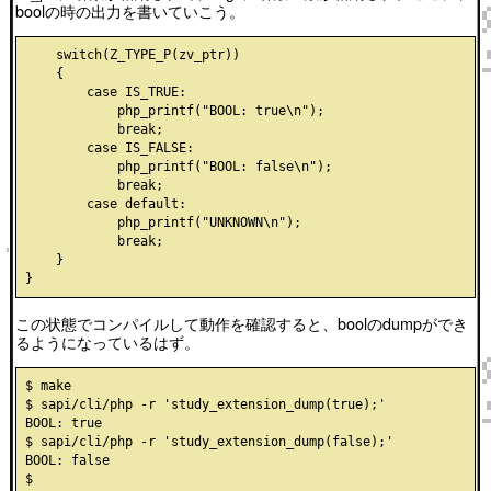
boolの時の出力を書いていこう。
    switch(Z_TYPE_P(zv_ptr))

    {

        case IS_TRUE:

            php_printf("BOOL: true\n");

            break;

        case IS_FALSE:

            php_printf("BOOL: false\n");

            break;

        case default:

            php_printf("UNKNOWN\n");

            break;

    }

この状態でコンパイルして動作を確認すると、boolのdumpができ
るようになっているはず。
$ make

$ sapi/cli/php -r 'study_extension_dump(true);'

BOOL: true

$ sapi/cli/php -r 'study_extension_dump(false);'

BOOL: false
