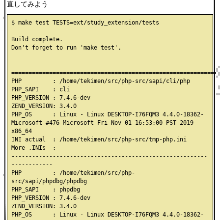
直してみよう
$ make test TESTS=ext/study_extension/tests

Build complete.

Don't forget to run 'make test'.

=============================================================
PHP         : /home/tekimen/src/php-src/sapi/cli/php

PHP_SAPI    : cli

PHP_VERSION : 7.4.6-dev

ZEND_VERSION: 3.4.0

PHP_OS      : Linux - Linux DESKTOP-I76FQM3 4.4.0-18362-
Microsoft #476-Microsoft Fri Nov 01 16:53:00 PST 2019 
x86_64

INI actual  : /home/tekimen/src/php-src/tmp-php.ini

More .INIs  :

---------------------------------------------------------
------------

PHP         : /home/tekimen/src/php-
src/sapi/phpdbg/phpdbg

PHP_SAPI    : phpdbg

PHP_VERSION : 7.4.6-dev

ZEND_VERSION: 3.4.0

PHP_OS      : Linux - Linux DESKTOP-I76FQM3 4.4.0-18362-