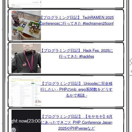
【プログラミング日記】 TechRAMEN 2025
Conferenceに行ってきた #techramen25conf
【プログラミング日記】 Hack Fes. 2025に
行ってきた #hackfes
【プログラミング日記】 Unicodeに完全移
行したい - PHPのmb_ereg系関数をどうす
るかで相談 -
【プログラミング日記】 【モヤモヤ】6月
にあったできごと PHP Conference Japan
2025やPHPverseなど