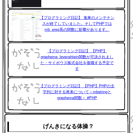
【プログラミング日記】 鬼車のメンテナン
スが終了していました。そしてPHPでは
mb_ereg系の関数に影響があります。
【プログラミング日記】 【PHP】
grapheme_levenshtein関数が可決されまし
た・サイボウズ株式会社を復職する予定で
す
【プログラミング日記】 【PHP】PHPの文
字列に対する将来について～mbstringと
grapheme関数～ #PHP
げんきになる体操？