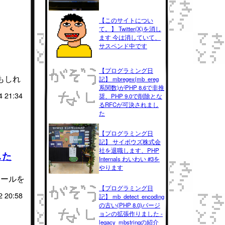
【このサイトについ
て。】 Twitter(X)を消し
ます 今は消していて、
サスペンド中です
【プログラミング日
もしれ
記】 mbregex(mb_ereg
系関数)がPHP 8.6で非推
4 21:34
奨、PHP 9.0で削除とな
るRFCが可決されまし
た
【プログラミング日
記】 サイボウズ株式会
社を退職します、PHP
した
Internals わいわい #3を
やります
ケールを
【プログラミング日
2 20:58
記】 mb_detect_encoding
の古い(PHP 8.0)バージ
ョンの拡張作りました -
legacy_mbstringの紹介