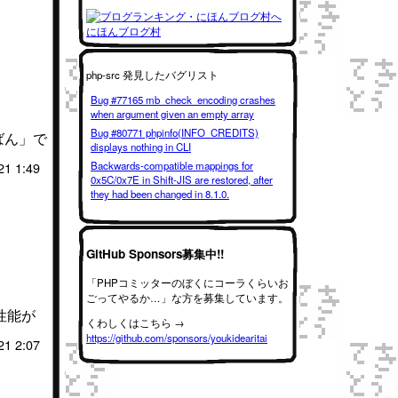
にほんブログ村
php-src 発見したバグリスト
Bug #77165 mb_check_encoding crashes
when argument given an empty array
Bug #80771 phpinfo(INFO_CREDITS)
ばん」で
displays nothing in CLI
21 1:49
Backwards-compatible mappings for
0x5C/0x7E in Shift-JIS are restored, after
they had been changed in 8.1.0.
GitHub Sponsors募集中!!
「PHPコミッターのぼくにコーラくらいお
ごってやるか…」な方を募集しています。
性能が
くわしくはこちら →
https://github.com/sponsors/youkidearitai
21 2:07