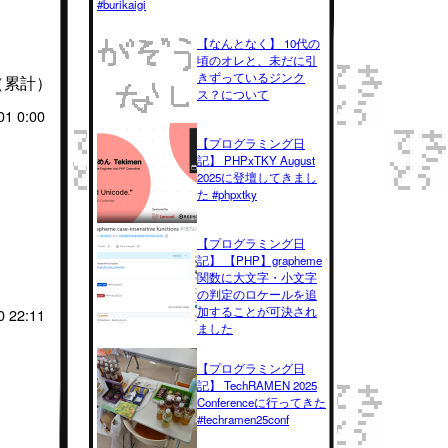
#burikaigi
【なんとなく】 10代の
頃のオレと、未だに引
きずっているジンク
（累計）
ス？について
01 0:00
【プログラミング日
記】 PHPxTKY August
2025に登壇してきまし
た #phpxtky
【プログラミング日
記】 【PHP】grapheme
関数に大文字・小文字
の判定のロケールを追
加することが可決され
0 22:11
ました
【プログラミング日
記】 TechRAMEN 2025
Conferenceに行ってきた
#techramen25conf