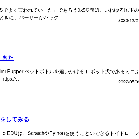
ift_JISでよく言われてい「た」であろう0x5C問題、いわゆる以下
たときに、パーサーがバック…
2023/12/2
ってきた
た Mini Pupper ペットボトルを追いかける ロボット犬であるミ
ps://…
2022/05/0
検出をしてみる
Tello EDUは、ScratchやPythonを使うことのできるトイドロ