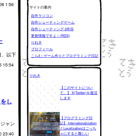
08 1:56
サイトの案内
自作ラジコン
自作シューティングゲーム
自作シューティング 2作目
更新情報ですよ～(RSS)
た
りれき
プロフィール
5日、以下
こらむ: ゲーム作りとプログラミング日記
5 15:54
りれき
【このサイトについ
て。】 X(Twitter)を復活
します
クをし
【プログラミング日
ージャン
記】 Internationalization
とLocalizationはごっち
0 23:40
ゃにすると難しい