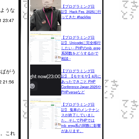
【プログラミング日
のような
記】 Hack Fes. 2025に行
ってきた #hackfes
1 23:47
【プログラミング日
記】 Unicodeに完全移行
したい - PHPのmb_ereg
系関数をどうするかで
相談 -
ニぷぱがう
【プログラミング日
記】 【モヤモヤ】6月に
2 21:56
あったできごと PHP
Conference Japan 2025や
PHPverseなど
【プログラミング日
記】 鬼車のメンテナン
スが終了していまし
た。そしてPHPでは
mb_ereg系の関数に影響
があります。
ーン。これ