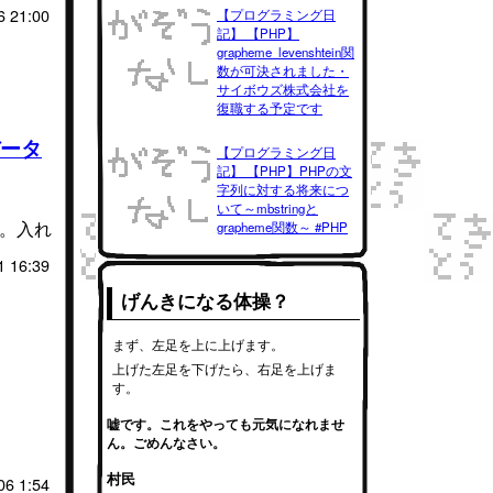
6 21:00
【プログラミング日
記】 【PHP】
grapheme_levenshtein関
数が可決されました・
サイボウズ株式会社を
復職する予定です
データ
【プログラミング日
記】 【PHP】PHPの文
字列に対する将来につ
いて～mbstringと
た。入れ
grapheme関数～ #PHP
1 16:39
げんきになる体操？
まず、左足を上に上げます。
上げた左足を下げたら、右足を上げま
す。
嘘です。これをやっても元気になれませ
ん。ごめんなさい。
。
村民
06 1:54