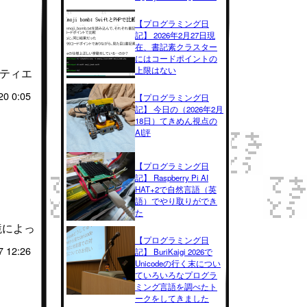
【プログラミング日
記】 2026年2月27日現
在、書記素クラスター
にはコードポイントの
上限はない
ュリティエ
20 0:05
【プログラミング日
記】 今日の（2026年2月
18日）てきめん視点の
AI評
【プログラミング日
記】 Raspberry Pi AI
HAT+2で自然言語（英
語）でやり取りができ
た
境によっ
【プログラミング日
7 12:26
記】 BuriKaigi 2026で
Unicodeの行く末につい
ていろいろなプログラ
ミング言語を調べたト
ークをしてきました