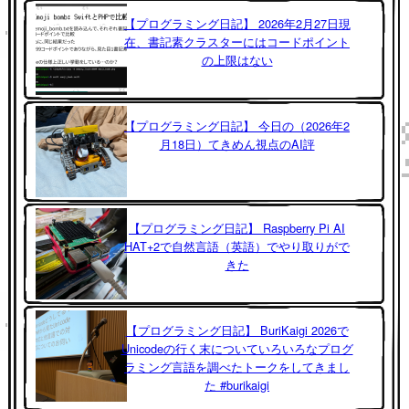
【プログラミング日記】 2026年2月27日現
在、書記素クラスターにはコードポイント
の上限はない
【プログラミング日記】 今日の（2026年2
月18日）てきめん視点のAI評
【プログラミング日記】 Raspberry Pi AI
HAT+2で自然言語（英語）でやり取りがで
きた
【プログラミング日記】 BuriKaigi 2026で
Unicodeの行く末についていろいろなプログ
ラミング言語を調べたトークをしてきまし
た #burikaigi