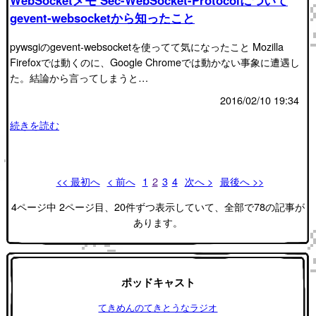
WebSocketメモ Sec-WebSocket-Protocolについて
gevent-websocketから知ったこと
pywsgiのgevent-websocketを使ってて気になったこと Mozilla
Firefoxでは動くのに、Google Chromeでは動かない事象に遭遇し
た。結論から言ってしまうと…
2016/02/10 19:34
続きを読む
<< 最初へ
< 前へ
1
2
3
4
次へ >
最後へ >>
4ページ中 2ページ目、20件ずつ表示していて、全部で78の記事が
あります。
ポッドキャスト
てきめんのてきとうなラジオ