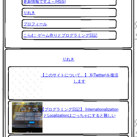
更新情報ですよ～(RSS)
りれき
プロフィール
こらむ: ゲーム作りとプログラミング日記
りれき
【このサイトについて。】 X(Twitter)を復活
します
【プログラミング日記】 Internationalization
とLocalizationはごっちゃにすると難しい