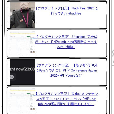
【プログラミング日記】 Hack Fes. 2025に
行ってきた #hackfes
【プログラミング日記】 Unicodeに完全移
行したい - PHPのmb_ereg系関数をどうす
るかで相談 -
【プログラミング日記】 【モヤモヤ】6月
にあったできごと PHP Conference Japan
2025やPHPverseなど
【プログラミング日記】 鬼車のメンテナン
スが終了していました。そしてPHPでは
mb_ereg系の関数に影響があります。