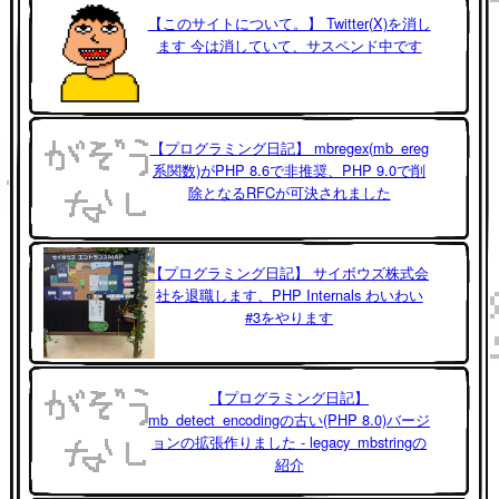
【このサイトについて。】 Twitter(X)を消し
ます 今は消していて、サスペンド中です
【プログラミング日記】 mbregex(mb_ereg
系関数)がPHP 8.6で非推奨、PHP 9.0で削
除となるRFCが可決されました
【プログラミング日記】 サイボウズ株式会
社を退職します、PHP Internals わいわい
#3をやります
【プログラミング日記】
mb_detect_encodingの古い(PHP 8.0)バージ
ョンの拡張作りました - legacy_mbstringの
紹介