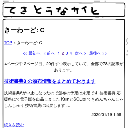
きーわーど: C
TOP
> きーわーど: C
<< 最初へ
< 前へ
1
2
3
4
次へ >
最後へ >>
4ページ中 2ページ目、20件ずつ表示していて、全部で78の記事が
あります。
技術書典8 の頒布情報をまとめておきます
技術書典8が中止になったので頒布の予定は未定です 技術書典 応
援祭にて電子版を出品しました KuinとSQLite てきめんちゃんしゃ
しんしゅう 技術書典に出展します …
2020/01/19 1:56
続きを読む