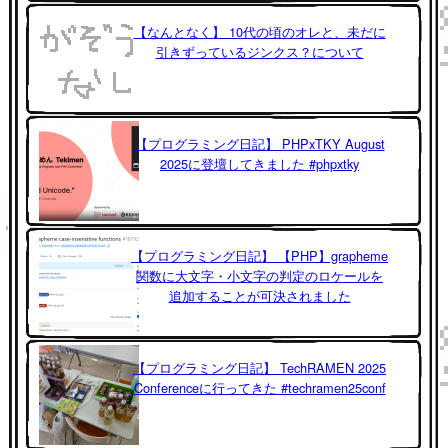
【なんとなく】 10代の頃のオレと、未だに
引きずっているジンクス？について
【プログラミング日記】 PHPxTKY August
2025に登壇してきました #phpxtky
【プログラミング日記】 【PHP】grapheme
関数に大文字・小文字の判定のロケールを
追加することが可決されました
【プログラミング日記】 TechRAMEN 2025
Conferenceに行ってきた #techramen25conf