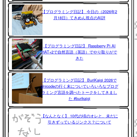
【プログラミング日記】 今日の（2026年2
月18日）てきめん視点のAI評
【プログラミング日記】 Raspberry Pi AI
HAT+2で自然言語（英語）でやり取りがで
きた
【プログラミング日記】 BuriKaigi 2026で
Unicodeの行く末についていろいろなプログ
ラミング言語を調べたトークをしてきまし
た #burikaigi
【なんとなく】 10代の頃のオレと、未だに
引きずっているジンクス？について