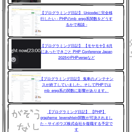
【プログラミング日記】 Unicodeに完全移
行したい - PHPのmb_ereg系関数をどうす
るかで相談 -
【プログラミング日記】 【モヤモヤ】6月
にあったできごと PHP Conference Japan
2025やPHPverseなど
【プログラミング日記】 鬼車のメンテナン
スが終了していました。そしてPHPでは
mb_ereg系の関数に影響があります。
【プログラミング日記】 【PHP】
grapheme_levenshtein関数が可決されまし
た・サイボウズ株式会社を復職する予定で
す