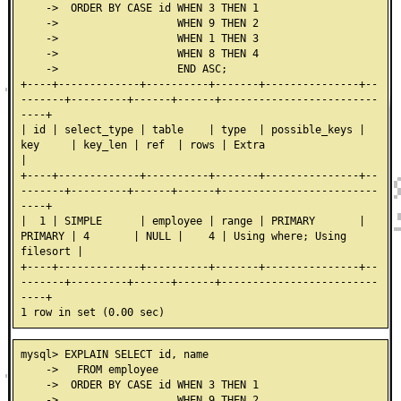
    ->  ORDER BY CASE id WHEN 3 THEN 1

    ->                   WHEN 9 THEN 2

    ->                   WHEN 1 THEN 3

    ->                   WHEN 8 THEN 4

    ->                   END ASC;

+----+-------------+----------+-------+---------------+--
-------+---------+------+------+-------------------------
----+

| id | select_type | table    | type  | possible_keys | 
key     | key_len | ref  | rows | Extra                       
|

+----+-------------+----------+-------+---------------+--
-------+---------+------+------+-------------------------
----+

|  1 | SIMPLE      | employee | range | PRIMARY       | 
PRIMARY | 4       | NULL |    4 | Using where; Using 
filesort |

+----+-------------+----------+-------+---------------+--
-------+---------+------+------+-------------------------
----+

mysql> EXPLAIN SELECT id, name

    ->   FROM employee

    ->  ORDER BY CASE id WHEN 3 THEN 1

    ->                   WHEN 9 THEN 2
