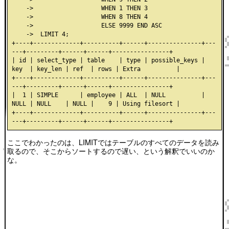
    ->                   WHEN 1 THEN 3

    ->                   WHEN 8 THEN 4

    ->                   ELSE 9999 END ASC

    ->  LIMIT 4;

+----+-------------+----------+------+---------------+---
---+---------+------+------+----------------+

| id | select_type | table    | type | possible_keys | 
key  | key_len | ref  | rows | Extra          |

+----+-------------+----------+------+---------------+---
---+---------+------+------+----------------+

|  1 | SIMPLE      | employee | ALL  | NULL          | 
NULL | NULL    | NULL |    9 | Using filesort |

+----+-------------+----------+------+---------------+---
ここでわかったのは、LIMITではテーブルのすべてのデータを読み
取るので、そこからソートするので遅い、という解釈でいいのか
な。