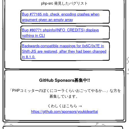
php-src 発見したバグリスト
Bug #77165 mb_check_encoding crashes when
argument given an empty array
Bug #80771 phpinfo(INFO_CREDITS) displays
nothing in CLI
Backwards-compatible mappings for 0x5C/0x7E in
Shift-JIS are restored, after they had been changed
in 8.1.0.
GitHub Sponsors募集中!!
「PHPコミッターのぼくにコーラくらいおごってやるか…」な方を
募集しています。
くわしくはこちら →
https://github.com/sponsors/youkidearitai