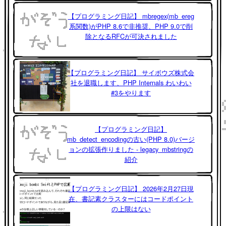
【プログラミング日記】 mbregex(mb_ereg
系関数)がPHP 8.6で非推奨、PHP 9.0で削
除となるRFCが可決されました
【プログラミング日記】 サイボウズ株式会
社を退職します、PHP Internals わいわい
#3をやります
【プログラミング日記】
mb_detect_encodingの古い(PHP 8.0)バージ
ョンの拡張作りました - legacy_mbstringの
紹介
【プログラミング日記】 2026年2月27日現
在、書記素クラスターにはコードポイント
の上限はない