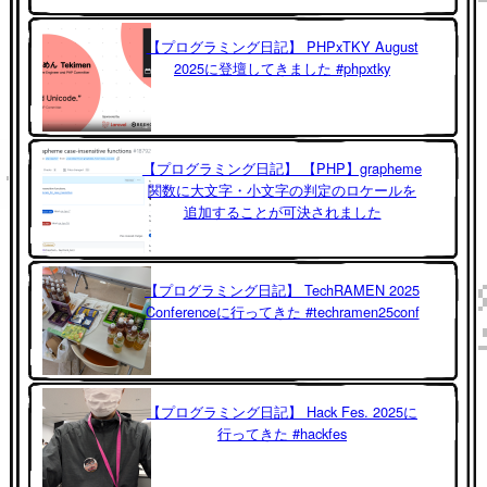
【プログラミング日記】 PHPxTKY August
2025に登壇してきました #phpxtky
【プログラミング日記】 【PHP】grapheme
関数に大文字・小文字の判定のロケールを
追加することが可決されました
【プログラミング日記】 TechRAMEN 2025
Conferenceに行ってきた #techramen25conf
【プログラミング日記】 Hack Fes. 2025に
行ってきた #hackfes