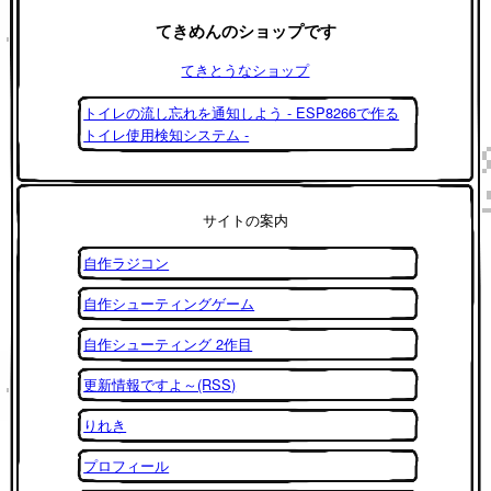
てきめんのショップです
てきとうなショップ
トイレの流し忘れを通知しよう - ESP8266で作る
トイレ使用検知システム -
サイトの案内
自作ラジコン
自作シューティングゲーム
自作シューティング 2作目
更新情報ですよ～(RSS)
りれき
プロフィール