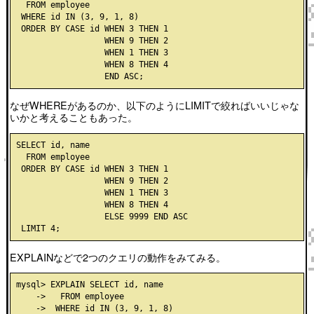
  FROM employee

 WHERE id IN (3, 9, 1, 8)

 ORDER BY CASE id WHEN 3 THEN 1

                  WHEN 9 THEN 2

                  WHEN 1 THEN 3

                  WHEN 8 THEN 4

なぜWHEREがあるのか、以下のようにLIMITで絞ればいいじゃな
いかと考えることもあった。
SELECT id, name

  FROM employee

 ORDER BY CASE id WHEN 3 THEN 1

                  WHEN 9 THEN 2

                  WHEN 1 THEN 3

                  WHEN 8 THEN 4

                  ELSE 9999 END ASC

EXPLAINなどで2つのクエリの動作をみてみる。
mysql> EXPLAIN SELECT id, name

    ->   FROM employee

    ->  WHERE id IN (3, 9, 1, 8)
