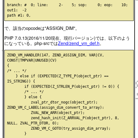
branch: #  0; line:     2-    5; sop:     0; eop:    10; 
out1:  -2

で、該当のopcodeは"ASSIGN_DIM"。
PHP 7.0.13(2016/11/20現在、現行バージョン)では、以下のよう
になっている。php-srcでは
Zend/zend_vm_def.h
。
ZEND_VM_HANDLER(147, ZEND_ASSIGN_DIM, VAR|CV, 
CONST|TMPVAR|UNUSED|CV)

{

/* ... */

    } else if (EXPECTED(Z_TYPE_P(object_ptr) == 
IS_STRING)) {

        if (EXPECTED(Z_STRLEN_P(object_ptr) != 0)) {

        /* ... */

        } else {

           zval_ptr_dtor_nogc(object_ptr);

ZEND_VM_C_LABEL(assign_dim_convert_to_array):

           ZVAL_NEW_ARR(object_ptr);

           zend_hash_init(Z_ARRVAL_P(object_ptr), 8, 
NULL, ZVAL_PTR_DTOR, 0);

           ZEND_VM_C_GOTO(try_assign_dim_array);
