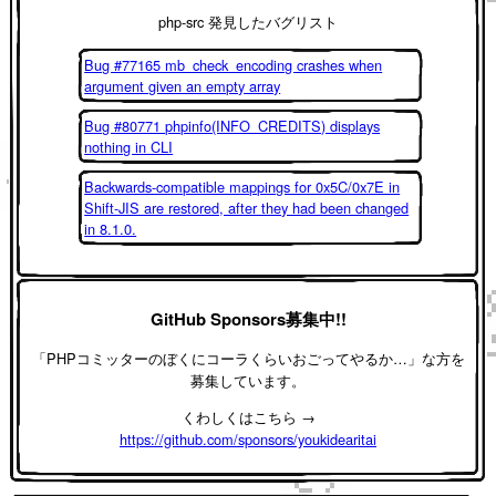
php-src 発見したバグリスト
Bug #77165 mb_check_encoding crashes when
argument given an empty array
Bug #80771 phpinfo(INFO_CREDITS) displays
nothing in CLI
Backwards-compatible mappings for 0x5C/0x7E in
Shift-JIS are restored, after they had been changed
in 8.1.0.
GitHub Sponsors募集中!!
「PHPコミッターのぼくにコーラくらいおごってやるか…」な方を
募集しています。
くわしくはこちら →
https://github.com/sponsors/youkidearitai