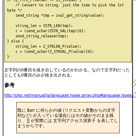
if (Z_TYPE_P(value) != IS_STRING) {

    /* Convert to string, just the time to pick the 1st 
byte */

    zend_string *tmp = zval_get_string(value);

    string_len = ZSTR_LEN(tmp);

    c = (zend_uchar)ZSTR_VAL(tmp)[0];

    zend_string_release(tmp);

} else {

    string_len = Z_STRLEN_P(value);

    c = (zend_uchar)Z_STRVAL_P(value)[0];

文字列の0番目を抜き出しているのがわかる。なので文字列だった
としても0番目のみが抜き出される。
参考
http://php.net/manual/ja/language.types.array.php#language.types.a
既に $arr に何らかの値 (リクエスト変数からの文字
列など) が入っている場合にはその値がそのまま残
り、 [] が実際には 文字列アクセス演算子 を表してし
まうからです。