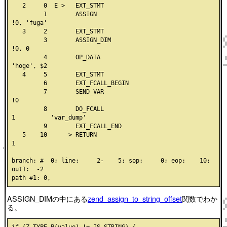
   2     0  E >   EXT_STMT

         1        ASSIGN                                                   
!0, 'fuga'

   3     2        EXT_STMT

         3        ASSIGN_DIM                                               
!0, 0

         4        OP_DATA                                                  
'hoge', $2

   4     5        EXT_STMT

         6        EXT_FCALL_BEGIN

         7        SEND_VAR                                                 
!0

         8        DO_FCALL                                      
1          'var_dump'

         9        EXT_FCALL_END

   5    10      > RETURN                                                   
1

branch: #  0; line:     2-    5; sop:     0; eop:    10; 
out1:  -2

ASSIGN_DIMの中にある
zend_assign_to_string_offset
関数でわか
る。