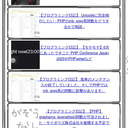
【プログラミング日記】 Unicodeに完全移
行したい - PHPのmb_ereg系関数をどうす
るかで相談 -
【プログラミング日記】 【モヤモヤ】6月
にあったできごと PHP Conference Japan
2025やPHPverseなど
【プログラミング日記】 鬼車のメンテナン
スが終了していました。そしてPHPでは
mb_ereg系の関数に影響があります。
【プログラミング日記】 【PHP】
grapheme_levenshtein関数が可決されまし
た・サイボウズ株式会社を復職する予定で