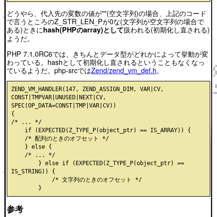
どうやら、代入先の変数の値が""(空文字列)の場合、上記のコード
で言うところのZ_STR_LEN_Pが0な(文字列が空文字列の場合で
ある)ときに
扱われる(初期化し直される)
hash(PHPのarray)として
ようだ。
PHP 7.1.0RC6では、きちんとデータ型がどれかによって挙動が変
わっている。hashとして初期化し直されるということもなくなっ
ているようだ。php-srcでは
Zend/zend_vm_def.h
。
ZEND_VM_HANDLER(147, ZEND_ASSIGN_DIM, VAR|CV, 
CONST|TMPVAR|UNUSED|NEXT|CV, 
SPEC(OP_DATA=CONST|TMP|VAR|CV))

{

/* ... */

    if (EXPECTED(Z_TYPE_P(object_ptr) == IS_ARRAY)) {

    /* 配列のときのオフセット */

    } else {

    /* ... */

        } else if (EXPECTED(Z_TYPE_P(object_ptr) == 
IS_STRING)) {

            /* 文字列のときのオフセット */

参考