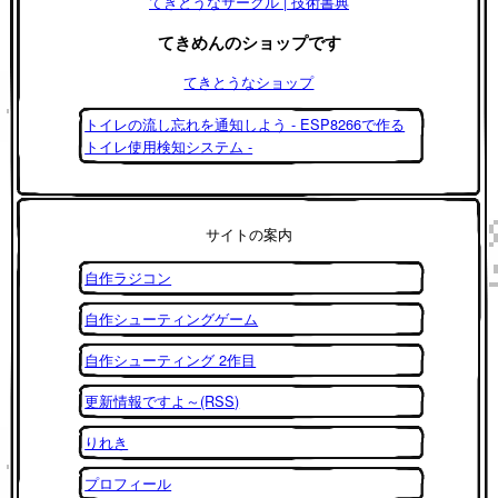
てきとうなサークル | 技術書典
てきめんのショップです
てきとうなショップ
トイレの流し忘れを通知しよう - ESP8266で作る
トイレ使用検知システム -
サイトの案内
自作ラジコン
自作シューティングゲーム
自作シューティング 2作目
更新情報ですよ～(RSS)
りれき
プロフィール