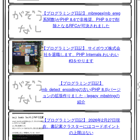
【プログラミング日記】 mbregex(mb_ereg
系関数)がPHP 8.6で非推奨、PHP 9.0で削
除となるRFCが可決されました
【プログラミング日記】 サイボウズ株式会
社を退職します、PHP Internals わいわい
#3をやります
【プログラミング日記】
mb_detect_encodingの古い(PHP 8.0)バージ
ョンの拡張作りました - legacy_mbstringの
紹介
【プログラミング日記】 2026年2月27日現
在、書記素クラスターにはコードポイント
の上限はない