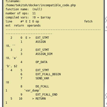
filename:       
/home/tekitoh/docker/incompatible_code.php

function name:  (null)

number of ops:  11

compiled vars:  !0 = $array

line     #* E I O op                           fetch          
ext  return  operands

---------------------------------------------------------
----------------------------

   2     0  E >   EXT_STMT

         1        ASSIGN                                                   
!0, ''

   3     2        EXT_STMT

         3        ASSIGN_DIM                                               
!0, 'a'

         4        OP_DATA                                                  
'b', $2

   4     5        EXT_STMT

         6        EXT_FCALL_BEGIN

         7        SEND_VAR                                                 
!0

         8        DO_FCALL                                      
1          'var_dump'

         9        EXT_FCALL_END

   5    10      > RETURN                                                   
1
