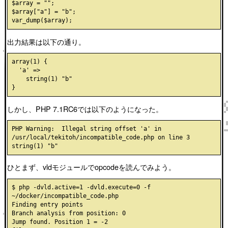
$array = "";

$array["a"] = "b";

出力結果は以下の通り。
array(1) {

  'a' =>

    string(1) "b"

しかし、PHP 7.1RC6では以下のようになった。
PHP Warning:  Illegal string offset 'a' in 
/usr/local/tekitoh/incompatible_code.php on line 3

ひとまず、vldモジュールでopcodeを読んでみよう。
$ php -dvld.active=1 -dvld.execute=0 -f 
~/docker/incompatible_code.php

Finding entry points

Branch analysis from position: 0

Jump found. Position 1 = -2
