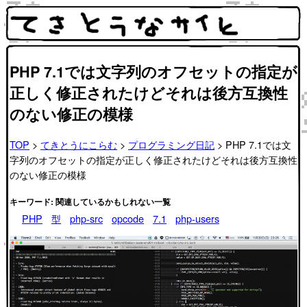
PHP 7.1では文字列のオフセットの指定が
正しく修正されたけどそれは後方互換性
のない修正の模様
TOP
>
てきとうにこらむ
>
プログラミング日記
> PHP 7.1では文
字列のオフセットの指定が正しく修正されたけどそれは後方互換性
のない修正の模様
キーワード: 関連しているかもしれない一覧
PHP
型
php-src
opcode
7.1
php-users