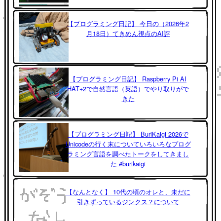
【プログラミング日記】 今日の（2026年2
月18日）てきめん視点のAI評
【プログラミング日記】 Raspberry Pi AI
HAT+2で自然言語（英語）でやり取りがで
きた
【プログラミング日記】 BuriKaigi 2026で
Unicodeの行く末についていろいろなプログ
ラミング言語を調べたトークをしてきまし
た #burikaigi
【なんとなく】 10代の頃のオレと、未だに
引きずっているジンクス？について