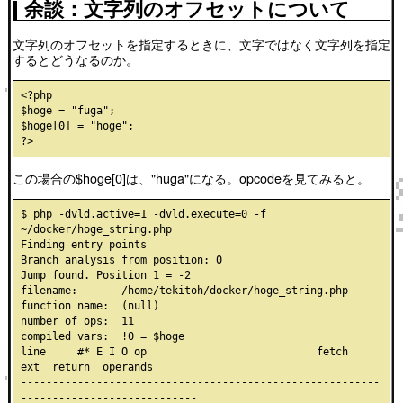
余談：文字列のオフセットについて
文字列のオフセットを指定するときに、文字ではなく文字列を指定
するとどうなるのか。
<?php

$hoge = "fuga";

$hoge[0] = "hoge";

この場合の$hoge[0]は、"huga"になる。opcodeを見てみると。
$ php -dvld.active=1 -dvld.execute=0 -f 
~/docker/hoge_string.php

Finding entry points

Branch analysis from position: 0

Jump found. Position 1 = -2

filename:       /home/tekitoh/docker/hoge_string.php

function name:  (null)

number of ops:  11

compiled vars:  !0 = $hoge

line     #* E I O op                           fetch          
ext  return  operands

---------------------------------------------------------
----------------------------
