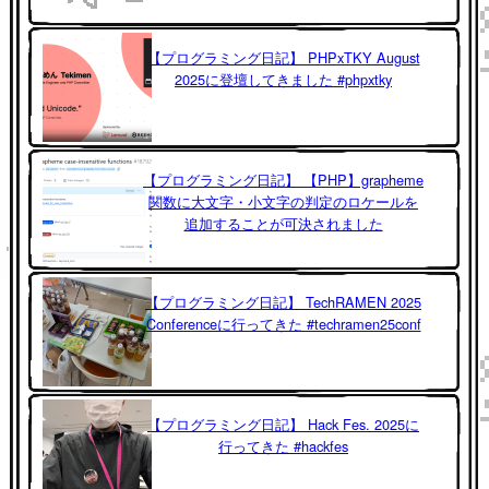
【プログラミング日記】 PHPxTKY August
2025に登壇してきました #phpxtky
【プログラミング日記】 【PHP】grapheme
関数に大文字・小文字の判定のロケールを
追加することが可決されました
【プログラミング日記】 TechRAMEN 2025
Conferenceに行ってきた #techramen25conf
【プログラミング日記】 Hack Fes. 2025に
行ってきた #hackfes