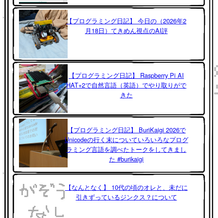
【プログラミング日記】 今日の（2026年2
月18日）てきめん視点のAI評
【プログラミング日記】 Raspberry Pi AI
HAT+2で自然言語（英語）でやり取りがで
きた
【プログラミング日記】 BuriKaigi 2026で
Unicodeの行く末についていろいろなプログ
ラミング言語を調べたトークをしてきまし
た #burikaigi
【なんとなく】 10代の頃のオレと、未だに
引きずっているジンクス？について