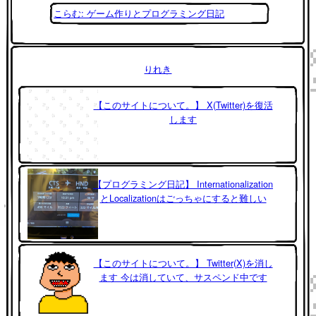
こらむ: ゲーム作りとプログラミング日記
りれき
【このサイトについて。】 X(Twitter)を復活
します
【プログラミング日記】 Internationalization
とLocalizationはごっちゃにすると難しい
【このサイトについて。】 Twitter(X)を消し
ます 今は消していて、サスペンド中です