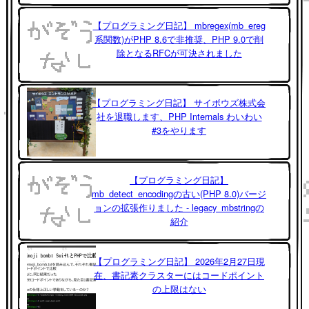
【プログラミング日記】 mbregex(mb_ereg
系関数)がPHP 8.6で非推奨、PHP 9.0で削
除となるRFCが可決されました
【プログラミング日記】 サイボウズ株式会
社を退職します、PHP Internals わいわい
#3をやります
【プログラミング日記】
mb_detect_encodingの古い(PHP 8.0)バージ
ョンの拡張作りました - legacy_mbstringの
紹介
【プログラミング日記】 2026年2月27日現
在、書記素クラスターにはコードポイント
の上限はない