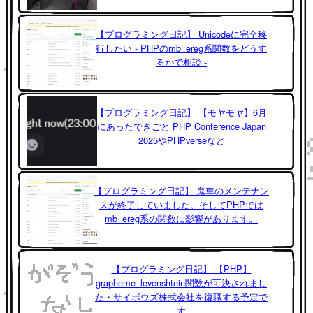
【プログラミング日記】 Unicodeに完全移
行したい - PHPのmb_ereg系関数をどうす
るかで相談 -
【プログラミング日記】 【モヤモヤ】6月
にあったできごと PHP Conference Japan
2025やPHPverseなど
【プログラミング日記】 鬼車のメンテナン
スが終了していました。そしてPHPでは
mb_ereg系の関数に影響があります。
【プログラミング日記】 【PHP】
grapheme_levenshtein関数が可決されまし
た・サイボウズ株式会社を復職する予定で
す