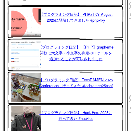
【プログラミング日記】 PHPxTKY August
2025に登壇してきました #phpxtky
【プログラミング日記】 【PHP】grapheme
関数に大文字・小文字の判定のロケールを
追加することが可決されました
【プログラミング日記】 TechRAMEN 2025
Conferenceに行ってきた #techramen25conf
【プログラミング日記】 Hack Fes. 2025に
行ってきた #hackfes