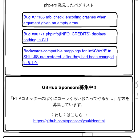
php-src 発見したバグリスト
Bug #77165 mb_check_encoding crashes when
argument given an empty array
Bug #80771 phpinfo(INFO_CREDITS) displays
nothing in CLI
Backwards-compatible mappings for 0x5C/0x7E in
Shift-JIS are restored, after they had been changed
in 8.1.0.
GitHub Sponsors募集中!!
「PHPコミッターのぼくにコーラくらいおごってやるか…」な方を
募集しています。
くわしくはこちら →
https://github.com/sponsors/youkidearitai